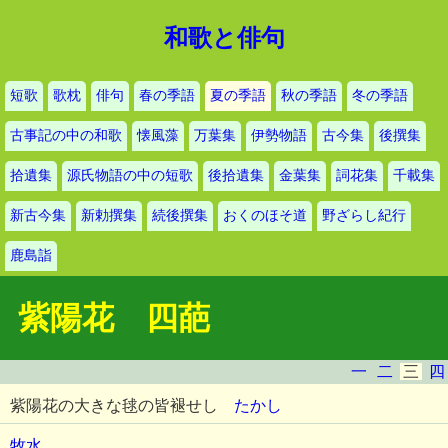
和歌と俳句
短歌
歌枕
俳句
春の季語
夏の季語
秋の季語
冬の季語
古事記の中の和歌
懐風藻
万葉集
伊勢物語
古今集
後撰集
拾遺集
源氏物語の中の短歌
後拾遺集
金葉集
詞花集
千載集
新古今集
新勅撰集
続後撰集
おくのほそ道
野ざらし紀行
鹿島詣
紫陽花 四葩
一
二
三
四
紫陽花の大きな毬の皆褪せし
たかし
牧水