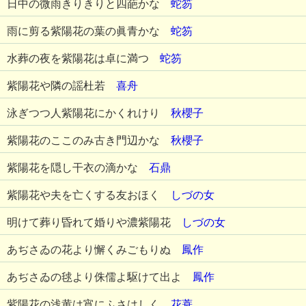
日中の微雨きりきりと四葩かな
蛇笏
雨に剪る紫陽花の葉の眞青かな
蛇笏
水葬の夜を紫陽花は卓に満つ
蛇笏
紫陽花や隣の謡杜若
喜舟
泳ぎつつ人紫陽花にかくれけり
秋櫻子
紫陽花のここのみ古き門辺かな
秋櫻子
紫陽花を隠し干衣の滴かな
石鼎
紫陽花や夫を亡くする友おほく
しづの女
明けて葬り昏れて婚りや濃紫陽花
しづの女
あぢさゐの花より懈くみごもりぬ
鳳作
あぢさゐの毬より侏儒よ駆けて出よ
鳳作
紫陽花の浅黄は宵にふさはしく
花蓑