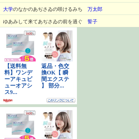
大学
のなかのあぢさゐの咲けるみち
万太郎
ゆあみして来てあぢさゐの前を過ぐ
誓子