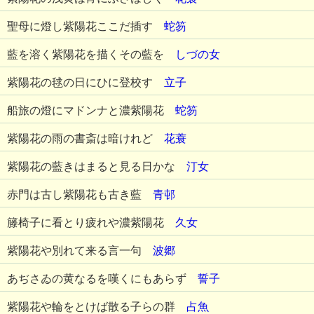
聖母に燈し紫陽花ここだ插す
蛇笏
藍を溶く紫陽花を描くその藍を
しづの女
紫陽花の毬の日にひに登校す
立子
船旅の燈にマドンナと濃紫陽花
蛇笏
紫陽花の雨の書斎は暗けれど
花蓑
紫陽花の藍きはまると見る日かな
汀女
赤門は古し紫陽花も古き藍
青邨
籐椅子に看とり疲れや濃紫陽花
久女
紫陽花や別れて来る言一句
波郷
あぢさゐの黄なるを嘆くにもあらず
誓子
紫陽花や輪をとけば散る子らの群
占魚