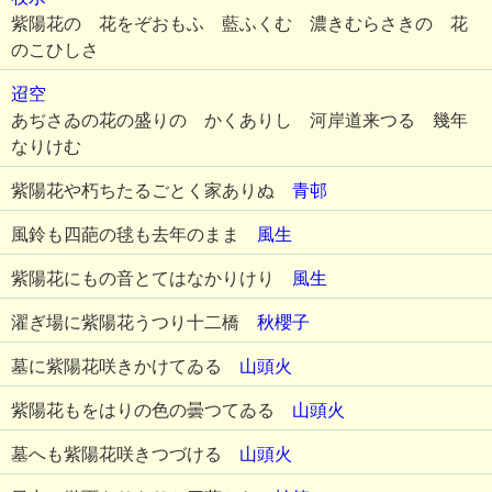
紫陽花の 花をぞおもふ 藍ふくむ 濃きむらさきの 花
のこひしさ
迢空
あぢさゐの花の盛りの かくありし 河岸道来つる 幾年
なりけむ
紫陽花や朽ちたるごとく家ありぬ
青邨
風鈴も四葩の毬も去年のまま
風生
紫陽花にもの音とてはなかりけり
風生
濯ぎ場に紫陽花うつり十二橋
秋櫻子
墓に紫陽花咲きかけてゐる
山頭火
紫陽花もをはりの色の曇つてゐる
山頭火
墓へも紫陽花咲きつづける
山頭火