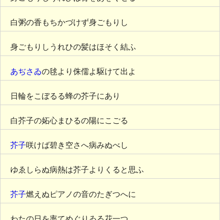
白粥の香もちかづけず身ごもりし
身ごもりしうれひの髪はほそく結ふ
あぢさゐ
の毬より侏儒よ駆けて出よ
日輪をこぼるる蜂の芥子にあり
白芥子の妬心まひるの陽にこごる
芥子
咲けば碧き空さへ病みぬべし
ゆゑしらぬ病熱は芥子よりくると思ふ
芥子
燃えぬピアノの音のたぎつへに
わたの日を率てめぐりゐる花一つ