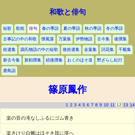
和歌と俳句
短歌
歌枕
俳句
春の季語
夏の季語
秋の季語
冬の季語
古事記の中の和歌
懐風藻
万葉集
伊勢物語
古今集
後撰集
拾遺集
源氏物語の中の短歌
後拾遺集
金葉集
詞花集
千載集
新古今集
新勅撰集
続後撰集
おくのほそ道
野ざらし紀行
鹿島詣
篠原鳳作
1
2
3
4
5
6
7
8
9
10
11
12
13
14
楽の音の滝なしふるにゴム青き
楽きけり白蛾はほそき肢に堪へ