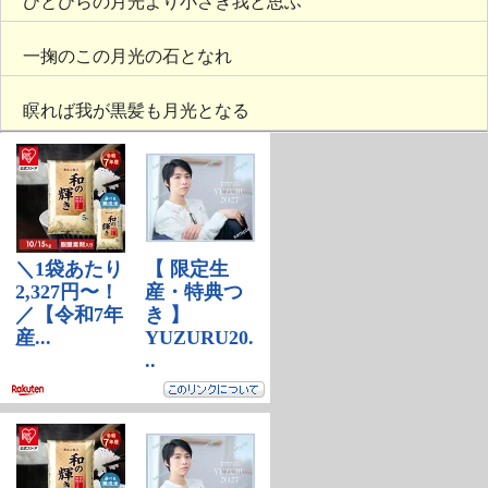
ひとひらの月光より小さき我と思ふ
一掬のこの月光の石となれ
瞑れば我が黒髪も月光となる