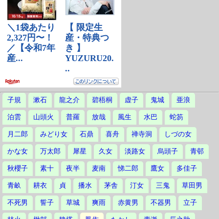
子規
漱石
龍之介
碧梧桐
虚子
鬼城
亜浪
泊雲
山頭火
普羅
放哉
風生
水巴
蛇笏
月二郎
みどり女
石鼎
喜舟
禅寺洞
しづの女
かな女
万太郎
犀星
久女
淡路女
烏頭子
青邨
秋櫻子
素十
夜半
麦南
悌二郎
鷹女
多佳子
青畝
耕衣
貞
播水
茅舎
汀女
三鬼
草田男
不死男
誓子
草城
爽雨
赤黄男
不器男
立子