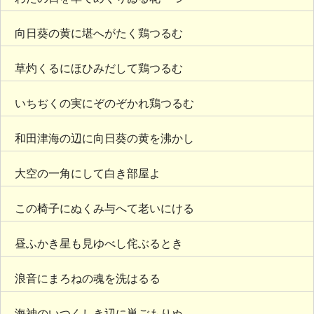
向日葵の黄に堪へがたく鶏つるむ
草灼くるにほひみだして鶏つるむ
いちぢくの実にぞのぞかれ鶏つるむ
和田津海の辺に向日葵の黄を沸かし
大空の一角にして白き部屋よ
この椅子にぬくみ与へて老いにける
昼ふかき星も見ゆべし侘ぶるとき
浪音にまろねの魂を洗はるる
海神のいつくしき辺に巣ごもりぬ