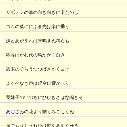
サボテンの掌の向き向きに楽たのし
ゴムの葉ににぶき光は楽に垂り
妹とあがをれば来鳴きぬ鴎らも
鴎等はかむ代の鳥かかく白き
碧玉のそらうつつばさかく白き
よるべなき声は虚空に響かへり
我妹子のいのちにひびきさはな鳴きそ
あぢさゐ
の花より懈くみごもりぬ
身ごもりしうれひは脣をあをくせる