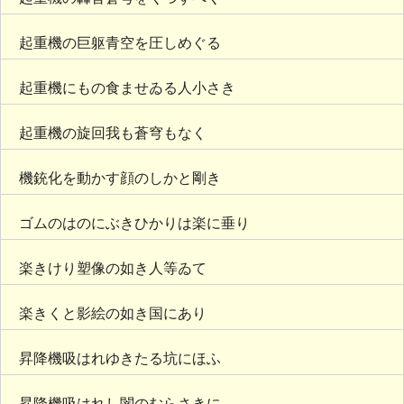
起重機の巨躯青空を圧しめぐる
起重機にもの食ませゐる人小さき
起重機の旋回我も蒼穹もなく
機銃化を動かす顔のしかと剛き
ゴムのはのにぶきひかりは楽に垂り
楽きけり塑像の如き人等ゐて
楽きくと影絵の如き国にあり
昇降機吸はれゆきたる坑にほふ
昇降機吸はれし闇のむらさきに