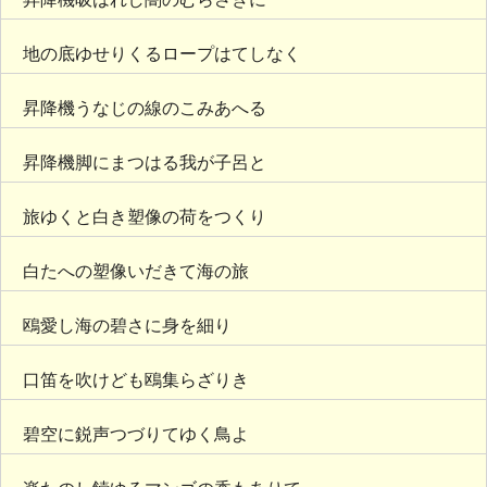
地の底ゆせりくるロープはてしなく
昇降機うなじの線のこみあへる
昇降機脚にまつはる我が子呂と
旅ゆくと白き塑像の荷をつくり
白たへの塑像いだきて海の旅
鴎愛し海の碧さに身を細り
口笛を吹けども鴎集らざりき
碧空に鋭声つづりてゆく鳥よ