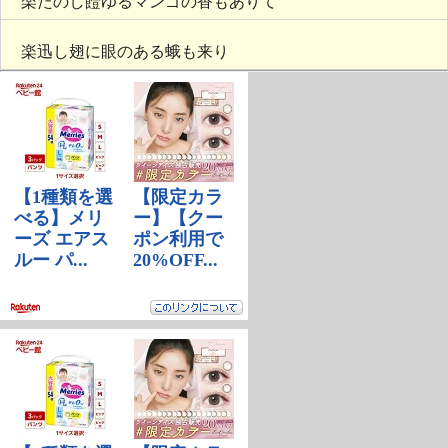
楽たのし饐ゆるマンゴの香もありて
楽迅し翅に眼のある蛾も来り