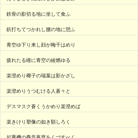
鉄骨の影切る地に坐して食ふ
鋲打ちてつかれし腰の地に憩ふ
青空ゆ下り来し顔が梅干はめり
疲れたる瞳に青空の綾燃ゆる
楽澄めり椰子の瑞葉は影かざし
楽澄めりうつむける人蒼々と
デスマスク蒼くうかめり楽澄めば
楽きけり塑像の如き額しろく
起重機の轟音蒼穹をくづすべく