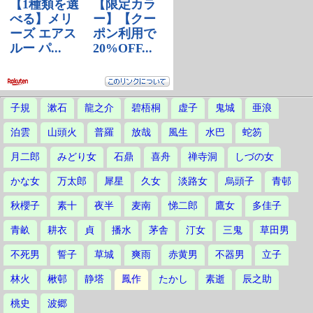
子規
漱石
龍之介
碧梧桐
虚子
鬼城
亜浪
泊雲
山頭火
普羅
放哉
風生
水巴
蛇笏
月二郎
みどり女
石鼎
喜舟
禅寺洞
しづの女
かな女
万太郎
犀星
久女
淡路女
烏頭子
青邨
秋櫻子
素十
夜半
麦南
悌二郎
鷹女
多佳子
青畝
耕衣
貞
播水
茅舎
汀女
三鬼
草田男
不死男
誓子
草城
爽雨
赤黄男
不器男
立子
林火
楸邨
静塔
鳳作
たかし
素逝
辰之助
桃史
波郷