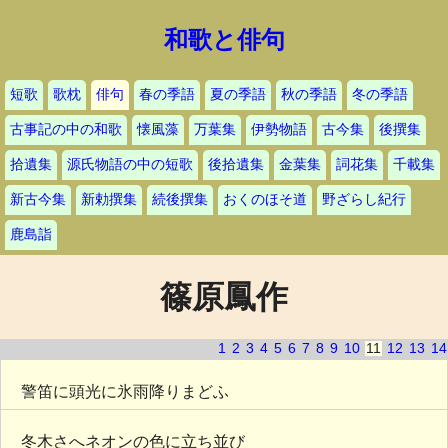
和歌と俳句
短歌
歌枕
俳句
春の季語
夏の季語
秋の季語
冬の季語
古事記の中の和歌
懐風藻
万葉集
伊勢物語
古今集
後撰集
拾遺集
源氏物語の中の短歌
後拾遺集
金葉集
詞花集
千載集
新古今集
新勅撰集
続後撰集
おくのほそ道
野ざらし紀行
鹿島詣
篠原鳳作
1
2
3
4
5
6
7
8
9
10
11
12
13
14
警笛に頭光に氷雨降りまどふ
冬木さへネオンの色に立ち並び