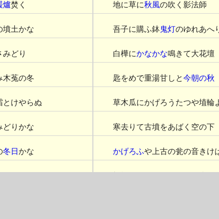
煖爐
焚く
地に草に
秋風
の吹く影法師
の墳土かな
吾子に購ふ鉢
鬼灯
のゆれあへ
さみどり
白樺に
かなかな
鳴きて大花壇
み木菟の冬
匙をめで重湯甘しと
今朝の秋
霜とけやらぬ
草木瓜にかげろうたつや埴輪
みどりかな
寒去りて古墳をあばく空の下
の
冬日
かな
かげろふ
や上古の瓮の音きけ
のこだませり
初機のやまびこしるき奥嶺か
竃聖燭す
みやま川連理の鳥に
年たちぬ