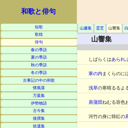
和歌と俳句
短歌
山廬集
霊芝
山響集
歌枕
山響集
俳句
春の季語
夏の季語
しばらくは
あられ
秋の季語
冬の季語
寒の内
まくらのに
古事記の中の和歌
浅草
の寒晴るるよ
懐風藻
万葉集
肩蒲団
ねむる容色
伊勢物語
古今集
河竹の身に韓紅の
後撰集
拾遺集