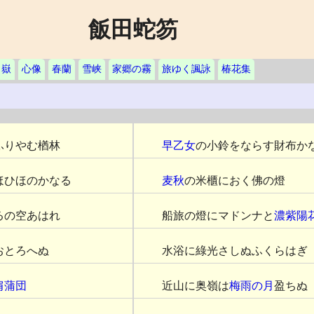
飯田蛇笏
白嶽
心像
春蘭
雪峡
家郷の霧
旅ゆく諷詠
椿花集
ふりやむ楢林
早乙女
の小鈴をならす財布か
ほひほのかなる
麦秋
の米櫃におく佛の燈
るの空あはれ
船旅の燈にマドンナと
濃紫陽
おとろへぬ
水浴に綠光さしぬふくらはぎ
肩蒲団
近山に奥嶺は
梅雨の月
盈ちぬ