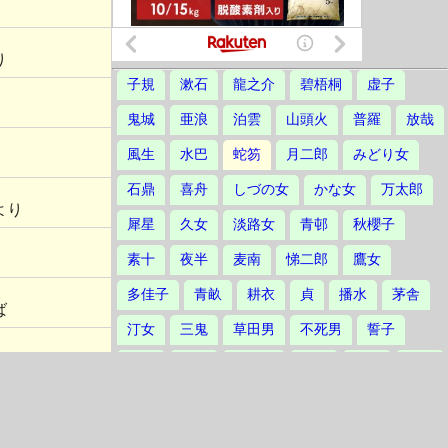
り
子規
漱石
龍之介
碧梧桐
虚子
鬼城
亜浪
泊雲
山頭火
普羅
放哉
風生
水巴
蛇笏
月二郎
みどり女
石鼎
喜舟
しづの女
かな女
万太郎
より
犀星
久女
淡路女
青邨
秋櫻子
素十
夜半
麦南
悌二郎
鷹女
多佳子
青畝
耕衣
貞
播水
茅舎
ば
汀女
三鬼
草田男
不死男
誓子
な
草城
爽雨
不器男
立子
林火
楸邨
静塔
鳳作
たかし
素逝
波郷