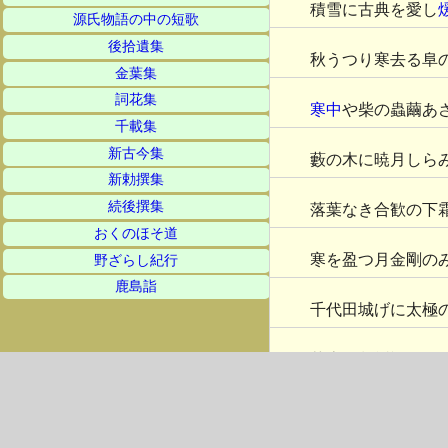
積雪に古典を愛し
源氏物語の中の短歌
後拾遺集
秋うつり寒去る阜
金葉集
詞花集
寒中
や柴の蟲繭あ
千載集
新古今集
藪の木に暁月しら
新勅撰集
続後撰集
落葉なき合歓の下
おくのほそ道
寒を盈つ月金剛の
野ざらし紀行
鹿島詣
千代田城げに太極
茶房昼餐祈祷歌冬
古風なる茶房の爐