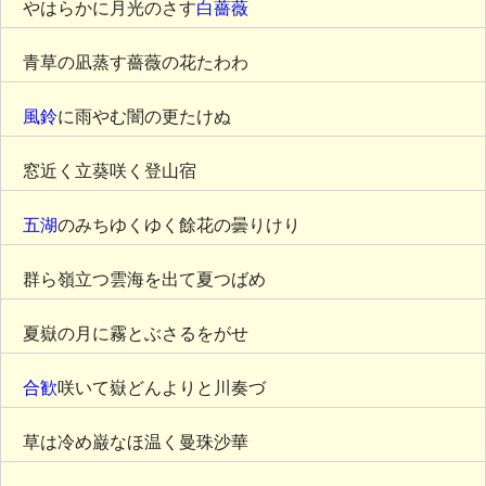
やはらかに月光のさす
白薔薇
青草の凪蒸す薔薇の花たわわ
風鈴
に雨やむ闇の更たけぬ
窓近く立葵咲く登山宿
五湖
のみちゆくゆく餘花の曇りけり
群ら嶺立つ雲海を出て夏つばめ
夏嶽の月に霧とぶさるをがせ
合歓
咲いて嶽どんよりと川奏づ
草は冷め巌なほ温く曼珠沙華