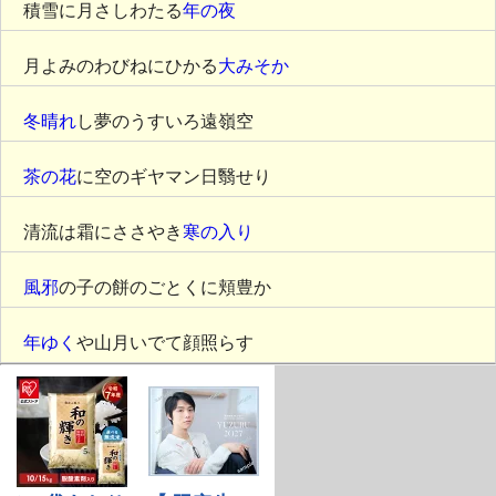
積雪に月さしわたる
年の夜
月よみのわびねにひかる
大みそか
冬晴れ
し夢のうすいろ遠嶺空
茶の花
に空のギヤマン日翳せり
清流は霜にささやき
寒の入り
風邪
の子の餅のごとくに頬豊か
年ゆく
や山月いでて顔照らす