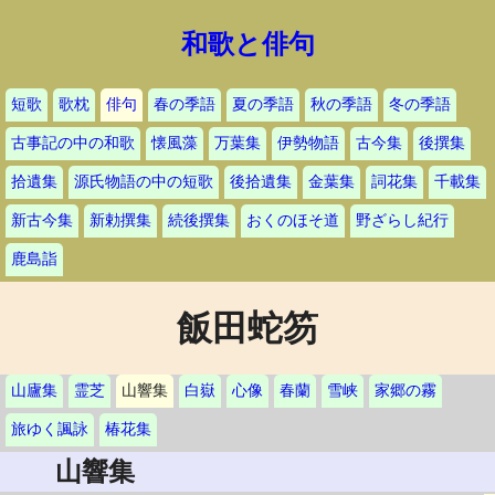
和歌と俳句
短歌
歌枕
俳句
春の季語
夏の季語
秋の季語
冬の季語
古事記の中の和歌
懐風藻
万葉集
伊勢物語
古今集
後撰集
拾遺集
源氏物語の中の短歌
後拾遺集
金葉集
詞花集
千載集
新古今集
新勅撰集
続後撰集
おくのほそ道
野ざらし紀行
鹿島詣
飯田蛇笏
山廬集
霊芝
山響集
白嶽
心像
春蘭
雪峡
家郷の霧
旅ゆく諷詠
椿花集
山響集