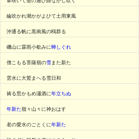
葦咲いて蜑の通ひ路ながし吹く
綸吹かれ潮かがよひて土用東風
沖通る帆に黒南風の鴎群る
磯山に霖雨小歇みに
蝉しぐれ
僧こもる菩薩嶺の
雪
また新た
雲水に大鷲まへる雪日和
祷る窓かもめ瀟酒に
年立ちぬ
年新た
嶺々山々に神おはす
老の愛水のごとくに
年新た