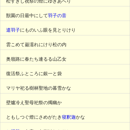
松すぎし祝祭の燈にゆきあへり
獣園の日最中にして
羽子の音
遣羽子
にものいふ眼を見とりけり
雲こめて巌濡れにけり松の内
奥嶺路に春たち連るる山乙女
復活祭ふところに銀一と袋
マリヤ祀る樹林聖地の暮雪かな
壁爐冷え聖母祀祭の燭幽か
ともしつぐ燈にさめがたき
寝釈迦
かな