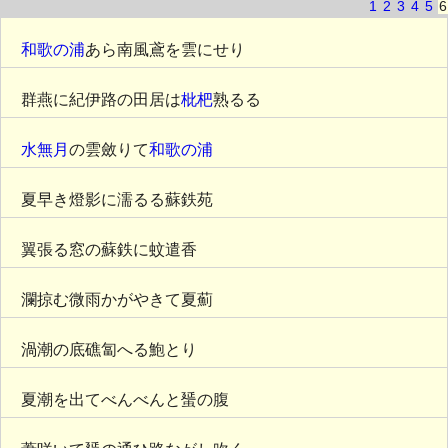
1
2
3
4
5
6
和歌の浦
あら南風鳶を雲にせり
群燕に紀伊路の田居は
枇杷
熟るる
水無月
の雲斂りて
和歌の浦
夏早き燈影に濡るる蘇鉄苑
翼張る窓の蘇鉄に蚊遣香
瀾掠む微雨かがやきて夏薊
渦潮の底礁匐へる鮑とり
夏潮を出てべんべんと蜑の腹