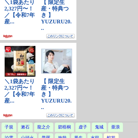
子規
漱石
龍之介
碧梧桐
虚子
鬼城
亜浪
泊雲
山頭火
普羅
放哉
風生
水巴
蛇笏