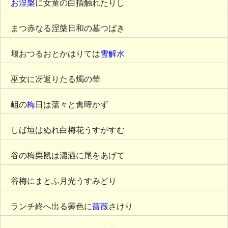
お涅槃
に女童の白指触れたりし
まつ赤なる涅槃日和の墓つばき
堰おつるおとかはりては
雪解水
巫女に冴返りたる燭の華
岨の
梅
日は蕩々と禽啼かず
しば垣はぬれ白梅花うすがすむ
谷の梅栗鼠は瀟洒に尾をあげて
谷梅にまとふ月光うすみどり
ランチ終へ出る霽色に
薔薇
さけり