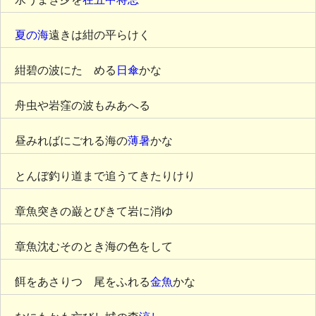
夏の海
遠きは紺の平らけく
紺碧の波にたゝめる
日傘
かな
舟虫や岩窪の波もみあへる
昼みればにごれる海の
薄暑
かな
とんぼ釣り道まで追うてきたりけり
章魚突きの巌とびきて岩に消ゆ
章魚沈むそのとき海の色をして
餌をあさりつゝ尾をふれる
金魚
かな