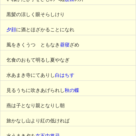
黒髪の涼しく眼そらしけり
夕顔
に酒とほざかることになれ
風をきくうつゝともなき
昼寝
ざめ
乞食のおもて明るし夏やなぎ
水あまき寺にてありし
白はちす
見るうちに吹きあげられし
秋の蝶
燕は子となり親となりし朝
旅かなし山より紅の低ければ
水うまき夕を
在五中将忌