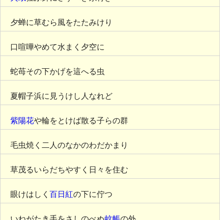
夕蝉に草むら風をたたみけり
口喧嘩やめて水まく夕空に
蛇苺その下かげを這へる虫
夏帽子浜に見うけし人なれど
紫陽花
や輪をとけば散る子らの群
毛虫焼く二人のなかのわだかまり
草茂るいらだちやすく日々を住む
眼けはしく
百日紅
の下に佇つ
いねがたき手をさしのべぬ
蚊帳
の外