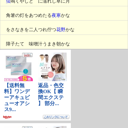
虫
鳴くやしとゞに濡れし草に月
角箸の灯をあつめたる
夜寒
かな
をさなきを二人つれ佇つ
花野
かな
障子たてゝ味噌汁うまき朝かな