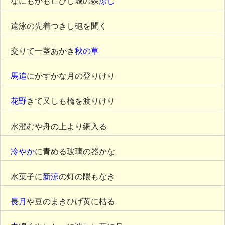
なにもかも亡びし城の森
涼し
遠泳の先着つきし砲を聞く
交りて一茎あかき
秋の草
馬追
にかすかな月の登りけり
花野
きて又しも橋を渡りけり
水澄むや舟の上より網入るゝ
冷やか
に青める玻璃の器かな
水菓子に
新涼
の灯の隈もなき
長月
や豆のまきひげ黄に枯るゝ