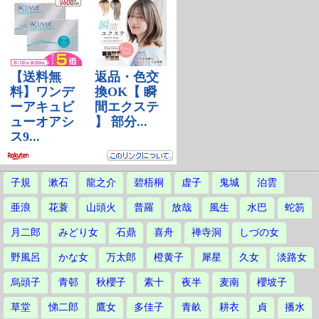
子規
漱石
龍之介
碧梧桐
虚子
鬼城
泊雲
亜浪
花蓑
山頭火
普羅
放哉
風生
水巴
蛇笏
月二郎
みどり女
石鼎
喜舟
禅寺洞
しづの女
野風呂
かな女
万太郎
橙黄子
犀星
久女
淡路女
烏頭子
青邨
秋櫻子
素十
夜半
麦南
櫻坡子
草堂
悌二郎
鷹女
多佳子
青畝
耕衣
貞
播水