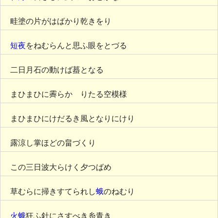
畦塗の片がはばかり乾きをり
短夜
をねむらんと思ふ眼をとづる
二日月石の動けば蟇となる
まひまひに霽らかゝりたる空模様
まひまひにけだるき風となりにけり
露涼し掌ほどの畠づくり
この三日波大らけく夕つばめ
草むらに掃きすてられし
蛾
のねむり
火蛾
狂ふ針にさすべき糸青き