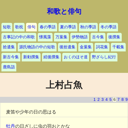
和歌と俳句
短歌
歌枕
俳句
春の季語
夏の季語
秋の季語
冬の季語
古事記の中の和歌
懐風藻
万葉集
伊勢物語
古今集
後撰集
拾遺集
源氏物語の中の短歌
後拾遺集
金葉集
詞花集
千載集
新古今集
新勅撰集
続後撰集
おくのほそ道
野ざらし紀行
鹿島詣
上村占魚
1
2
3
4
5
6
7
8
9
麦笛や少年の日の思はるゝ
牡丹
の日ざしに虫の羽おとかな