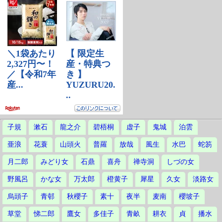
子規
漱石
龍之介
碧梧桐
虚子
鬼城
泊雲
亜浪
花蓑
山頭火
普羅
放哉
風生
水巴
蛇笏
月二郎
みどり女
石鼎
喜舟
禅寺洞
しづの女
野風呂
かな女
万太郎
橙黄子
犀星
久女
淡路女
烏頭子
青邨
秋櫻子
素十
夜半
麦南
櫻坡子
草堂
悌二郎
鷹女
多佳子
青畝
耕衣
貞
播水