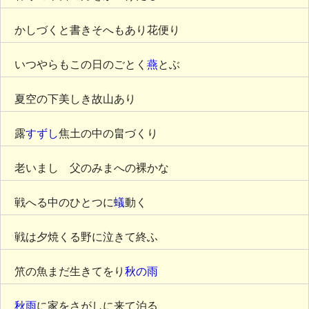
かしづくと書きそへもあり花便り
いつやらもこの日のごとく
燕
とぶ
夏空の下美しき故山あり
露
すずし
焦土の中の畠づくり
老いましゝ父のみまへの裸かな
戦へる中のひとつに
蟻
動く
戦は夕焼くる野に泣きて終ふ
笊の魚まだ生きてをり
秋の雨
秋雨
に家をさがしに来て泊る