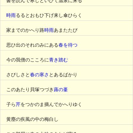
書を読んで寒しといひて温泉に来る
時雨
るるとおもひ下げ来し傘ひらく
家までのかへり路
時雨
あまたたび
思ひ出のそれのみにある
春を待つ
今の我僧のこころに
青き踏む
さびしさと
春の寒さ
とあるばかり
このあたり貝塚つづき
蕗の薹
子ら
芹
をつかのま摘んでかへりゆく
黄塵の疾風の中の梅白し