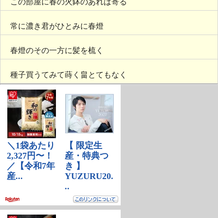
この部屋に春の火鉢のあれば寄る
常に濃き君がひとみに春燈
春燈のその一方に髪を梳く
種子買うてみて蒔く畠とてもなく