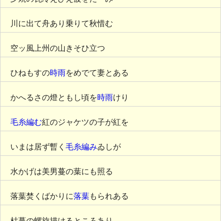
川に出て舟あり乗りて秋惜む
空ッ風上州の山きそひ立つ
ひねもすの
時雨
をめでて妻とある
かへるさの燈ともし頃を
時雨
けり
毛糸編む
紅のジャケツの子が紅を
いまは居ず暫く
毛糸編み
ゐしが
水かげは美男蔓の葉にも照る
落葉焚くばかりに
落葉
もられある
枯蔓の螺旋描けるところあり