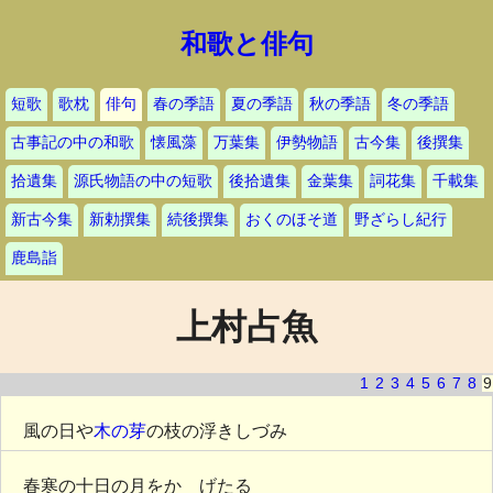
和歌と俳句
短歌
歌枕
俳句
春の季語
夏の季語
秋の季語
冬の季語
古事記の中の和歌
懐風藻
万葉集
伊勢物語
古今集
後撰集
拾遺集
源氏物語の中の短歌
後拾遺集
金葉集
詞花集
千載集
新古今集
新勅撰集
続後撰集
おくのほそ道
野ざらし紀行
鹿島詣
上村占魚
1
2
3
4
5
6
7
8
9
風の日や
木の芽
の枝の浮きしづみ
春寒の十日の月をかゝげたる