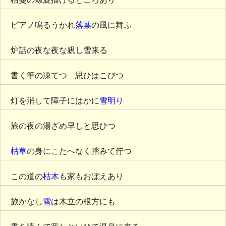
ピアノ鳴るうかれ
落葉
の風に舞ふ
炉話の夜な夜な親し雪来る
書く筆の凍てつゝ思ひはこびつゝ
灯を消して障子にはかに
雪明り
旅の夜の湯ざめ早しと思ひつゝ
枯草
の身にこたへなく踏みて佇つ
この道の
枯木
も家もおぼえあり
旅かなし
雪
は木立の根方にも