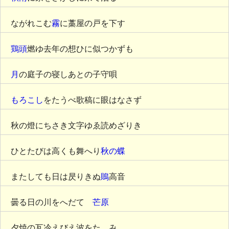
ながれこむ
霧
に藁屋の戸を下す
鶏頭
燃ゆ去年の想ひに似つかずも
月
の庭子の寝しあとの子守唄
もろこし
をたうべ歌稿に眼はなさず
秋の燈にちさき文字ゆゑ読めざりき
ひとたびは高くも舞へり
秋の蝶
またしても日は昃りきぬ
鵙
高音
曇る日の川をへだてゝ
芒原
夕焼の瓦冷えびえ波をたゝみ