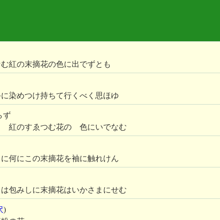
なむ紅の末摘花の色に出でずとも
手に染めつけ持ちて行くべく思ほゆ
らず
し 紅のすゑつむ花の 色にいでなむ
しに何にこの末摘花を袖に触れけん
りは包みしに末摘花はいかさまにせむ
沢
)