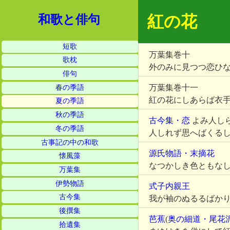
紅の花
和歌と俳句
短歌
万葉集巻十
歌枕
外のみに見つつ恋ひ
俳句
万葉集巻十一
春の季語
紅の花にしあらば衣
夏の季語
秋の季語
古今集・恋
よみ人し
冬の季語
人しれず思へばくる
古事記の中の和歌
源氏物語・末摘花
懐風藻
なつかしき色ともな
万葉集
伊勢物語
式子内親王
古今集
我が袖のぬるるばか
後撰集
芭蕉
(
奥の細道・尾花
拾遺集