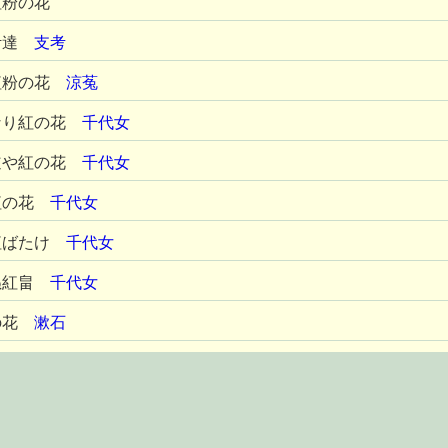
紅粉の花
伊達
支考
紅粉の花
涼菟
なり紅の花
千代女
道や紅の花
千代女
紅の花
千代女
紅ばたけ
千代女
ぬ紅畠
千代女
の花
漱石
る紅の花
しづの女
り紅粉の花
青邨
来れば剪る
青邨