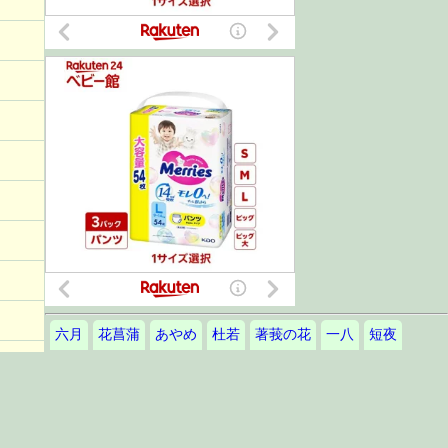
六月
花菖蒲
あやめ
杜若
著莪の花
一八
短夜
明け易し
初鰹
花橘
柿の花
石榴の花
栗の花
椎の花
栴檀の花
えごの花
くちなしの花
紫陽花
額の花
葵