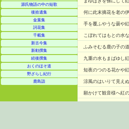
まゆはきを俤にして
源氏物語の中の短歌
何に此末摘花を老の
後拾遺集
金葉集
手を覆ふやうな曇や
詞花集
こぼれてはもとの水
千載集
新古今集
ふみそむる鹿の子の
新勅撰集
九重の水もまばゆし
続後撰集
おくのほそ道
短夜のつのる花かや
野ざらし紀行
涼風のはいりて見え
鹿島詣
願かけて観音様へ紅
打水
やずんずん生く
母の日の五月つごも
紅粉の花おはんの使