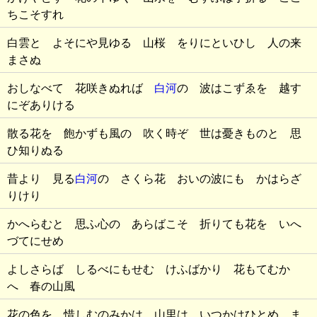
ちこそすれ
白雲と よそにや見ゆる 山桜 をりにといひし 人の来
まさぬ
おしなべて 花咲きぬれば
白河
の 波はこずゑを 越す
にぞありける
散る花を 飽かずも風の 吹く時ぞ 世は憂きものと 思
ひ知りぬる
昔より 見る
白河
の さくら花 おいの波にも かはらざ
りけり
かへらむと 思ふ心の あらばこそ 折りても花を いへ
づてにせめ
よしさらば しるべにもせむ けふばかり 花もてむか
へ 春の山風
花の色を 惜しむのみかは 山里は いつかはひとめ ま