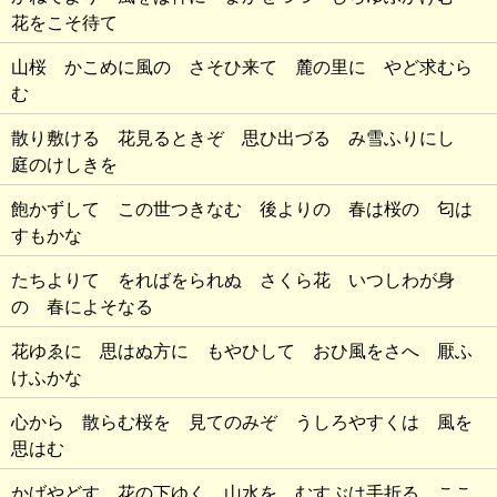
花をこそ待て
山桜 かこめに風の さそひ来て 麓の里に やど求むら
む
散り敷ける 花見るときぞ 思ひ出づる み雪ふりにし
庭のけしきを
飽かずして この世つきなむ 後よりの 春は桜の 匂は
すもかな
たちよりて をればをられぬ さくら花 いつしわが身
の 春によそなる
花ゆゑに 思はぬ方に もやひして おひ風をさへ 厭ふ
けふかな
心から 散らむ桜を 見てのみぞ うしろやすくは 風を
思はむ
かげやどす 花の下ゆく 山水を むすぶは手折る ここ