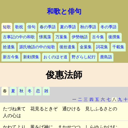
和歌と俳句
短歌
歌枕
俳句
春の季語
夏の季語
秋の季語
冬の季語
古事記の中の和歌
懐風藻
万葉集
伊勢物語
古今集
後撰集
拾遺集
源氏物語の中の短歌
後拾遺集
金葉集
詞花集
千載集
新古今集
新勅撰集
おくのほそ道
野ざらし紀行
鹿島詣
俊惠法師
春
夏
秋
冬
恋
雑
一
二
三
四
五
六
七
八
九
十
たづね来て 花見るときぞ 通ひける 見しふるさとの
人の心は
かねてより 風をば神に まかせつつ しらゆふかけむ