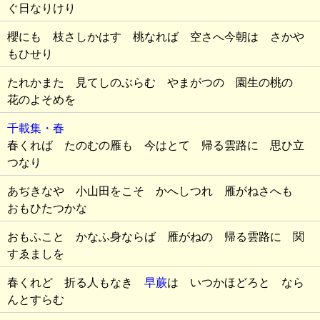
ぐ日なりけり
櫻にも 枝さしかはす 桃なれば 空さへ今朝は さかや
もひせり
たれかまた 見てしのぶらむ やまがつの 園生の桃の
花のよそめを
千載集・春
春くれば たのむの雁も 今はとて 帰る雲路に 思ひ立
つなり
あぢきなや 小山田をこそ かへしつれ 雁がねさへも
おもひたつかな
おもふこと かなふ身ならば 雁がねの 帰る雲路に 関
すゑましを
春くれど 折る人もなき
早蕨
は いつかほどろと なら
んとすらむ