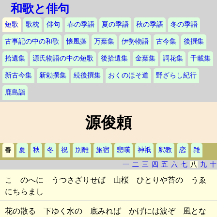
和歌と俳句
短歌
歌枕
俳句
春の季語
夏の季語
秋の季語
冬の季語
古事記の中の和歌
懐風藻
万葉集
伊勢物語
古今集
後撰集
拾遺集
源氏物語の中の短歌
後拾遺集
金葉集
詞花集
千載集
新古今集
新勅撰集
続後撰集
おくのほそ道
野ざらし紀行
鹿島詣
源俊頼
春
夏
秋
冬
祝
別離
旅宿
悲嘆
神祇
釈教
恋
雑
一
二
三
四
五
六
七
八
九
十
こゝのへに うつさざりせば 山桜 ひとりや苔の うゑ
にちらまし
花の散る 下ゆく水の 底みれば かげには波ぞ 風とな