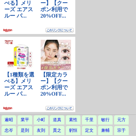
遍昭
業平
小町
道真
素性
千里
敏行
元方
忠岑
是則
友則
貫之
躬恒
定文
兼輔
宗于