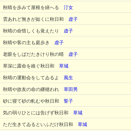
秋晴を歩みて屋根を繕へる
汀女
雲あれど無きが如くに秋日和
虚子
秋晴の命惜しくも覚えたり
虚子
秋晴や客の主も庭歩き
虚子
老眼をしばだたきけり秋の晴
虚子
草深に露命を維ぐ秋日和
草城
秋晴の運動会をしてゐるよ
風生
秋晴や故友の命の継穂われ
草田男
砂に寝て砂の軋むや秋日和
誓子
気の弱りひとには告げず秋日和
草城
ただ生きてゐるといふだけ秋日和
草城