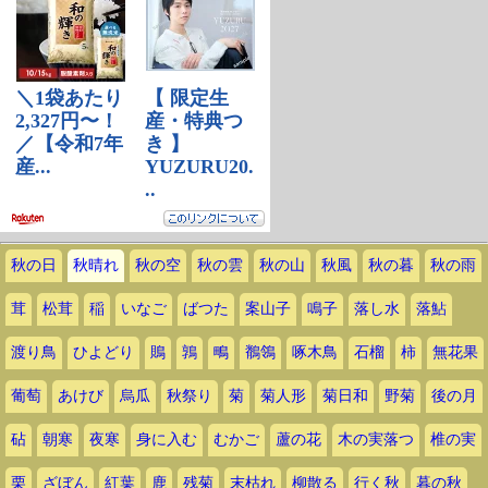
秋の日
秋晴れ
秋の空
秋の雲
秋の山
秋風
秋の暮
秋の雨
茸
松茸
稲
いなご
ばつた
案山子
鳴子
落し水
落鮎
渡り鳥
ひよどり
鵙
鶉
鴫
鶺鴒
啄木鳥
石榴
柿
無花果
葡萄
あけび
烏瓜
秋祭り
菊
菊人形
菊日和
野菊
後の月
砧
朝寒
夜寒
身に入む
むかご
蘆の花
木の実落つ
椎の実
栗
ざぼん
紅葉
鹿
残菊
末枯れ
柳散る
行く秋
暮の秋