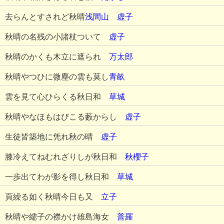
去らんとすされど秋晴
浅間山
虚子
秋晴の名残の小諸杖ついて
虚子
秋晴のかくも木立に遮られ
万太郎
秋晴やつひに微塵の雲も莫し
青畝
雲を見て心ひらくる秋日和
草城
秋晴やなほもはびこる藪からし
虚子
生徒皆築地に凭れ秋の晴
虚子
膝冷えてねむれざりしが秋日和
秋櫻子
一歩出てわが影を得し秋日和
草城
頁繰る如く秋晴今日も又
立子
秋晴や繻子の襟かけ雄島海女
普羅