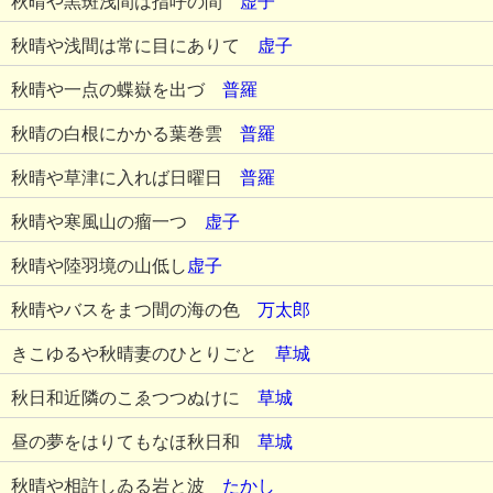
秋晴や黒斑浅間は指呼の間
虚子
秋晴や浅間は常に目にありて
虚子
秋晴や一点の蝶嶽を出づ
普羅
秋晴の白根にかかる葉巻雲
普羅
秋晴や草津に入れば日曜日
普羅
秋晴や寒風山の瘤一つ
虚子
秋晴や陸羽境の山低し
虚子
秋晴やバスをまつ間の海の色
万太郎
きこゆるや秋晴妻のひとりごと
草城
秋日和近隣のこゑつつぬけに
草城
昼の夢をはりてもなほ秋日和
草城
秋晴や相許しゐる岩と波
たかし