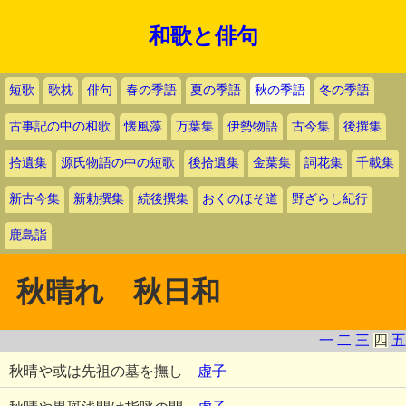
和歌と俳句
短歌
歌枕
俳句
春の季語
夏の季語
秋の季語
冬の季語
古事記の中の和歌
懐風藻
万葉集
伊勢物語
古今集
後撰集
拾遺集
源氏物語の中の短歌
後拾遺集
金葉集
詞花集
千載集
新古今集
新勅撰集
続後撰集
おくのほそ道
野ざらし紀行
鹿島詣
秋晴れ 秋日和
一
二
三
四
五
秋晴や或は先祖の墓を撫し
虚子