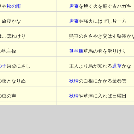
りや
秋の雨
唐黍
を焼く火を煽ぐ古ハガキ
く旅寝かな
唐黍
や強火にはぜし片一方
はこぼれけり
熊笹のささやき交はす狭霧か
の地主径
笹竜胆
草馬の脊を滑りけり
の子
歯朶にさし
主人より烏が知れる
通草
かな
の夜となりぬ
秋晴
の白根にかかる葉巻雲
の虫の声
秋晴
や草津に入れば日曜日
より来
大蛾舞ひ小蛾しづまる秋の宵
まで祭笛
炭焼も神を恐るる
夜長
かな