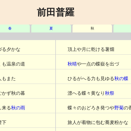
前田普羅
春
夏
秋
づる夕かな
頂上や月に乾ける薯畑
くも温泉の道
秋晴
や一点の蝶嶽を出づ
人もまた
ひるがへる力も見ゆる
秋の蝶
ごかず秋の暮
漂へる蝶々黄なり
秋祭
し来る
秋の雨
蝶々のおどろき発つや
野菊
の
燈下
旅人が着物に包む蕎麦粉かな