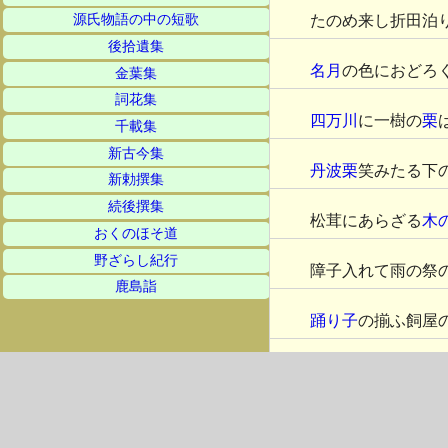
たのめ来し折田泊
源氏物語の中の短歌
後拾遺集
名月
の色におどろ
金葉集
詞花集
四万川
に一樹の
栗
千載集
新古今集
丹波栗
笑みたる下
新勅撰集
続後撰集
松茸にあらざる
木
おくのほそ道
野ざらし紀行
障子入れて雨の祭
鹿島詣
踊り子
の揃ふ飼屋
祭鍋そそぐ秋水山
奥四万
の月にいつ