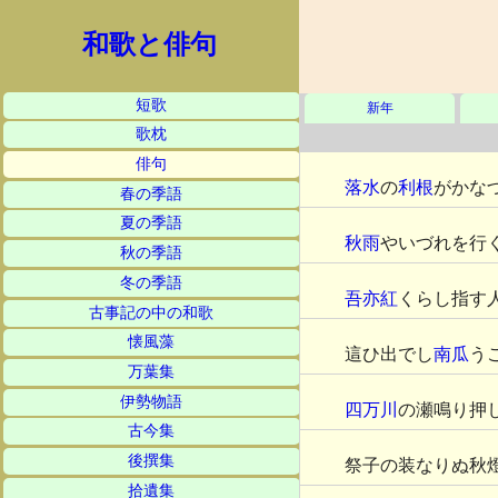
和歌と俳句
短歌
新年
歌枕
俳句
落水
の
利根
がかな
春の季語
夏の季語
秋雨
やいづれを行
秋の季語
冬の季語
吾亦紅
くらし指す
古事記の中の和歌
懐風藻
這ひ出でし
南瓜
う
万葉集
伊勢物語
四万川
の瀬鳴り押
古今集
後撰集
祭子の装なりぬ秋
拾遺集