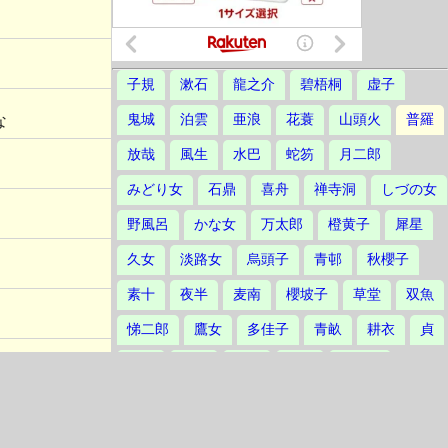
子規
漱石
龍之介
碧梧桐
虚子
な
鬼城
泊雲
亜浪
花蓑
山頭火
普羅
放哉
風生
水巴
蛇笏
月二郎
みどり女
石鼎
喜舟
禅寺洞
しづの女
野風呂
かな女
万太郎
橙黄子
犀星
久女
淡路女
烏頭子
青邨
秋櫻子
素十
夜半
麦南
櫻坡子
草堂
双魚
悌二郎
鷹女
多佳子
青畝
耕衣
貞
播水
茅舎
汀女
三鬼
草田男
不死男
誓子
草城
爽雨
赤黄男
不器男
立子
鴻村
林火
楸邨
静塔