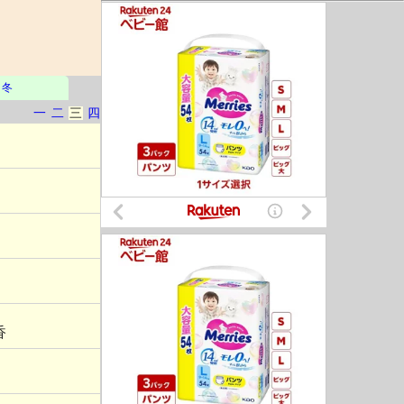
冬
一
二
三
四
香