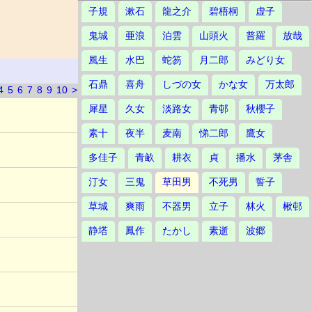
子規
漱石
龍之介
碧梧桐
虚子
鬼城
亜浪
泊雲
山頭火
普羅
放哉
風生
水巴
蛇笏
月二郎
みどり女
石鼎
喜舟
しづの女
かな女
万太郎
4
5
6
7
8
9
10
>
犀星
久女
淡路女
青邨
秋櫻子
素十
夜半
麦南
悌二郎
鷹女
多佳子
青畝
耕衣
貞
播水
茅舎
汀女
三鬼
草田男
不死男
誓子
草城
爽雨
不器男
立子
林火
楸邨
静塔
鳳作
たかし
素逝
波郷