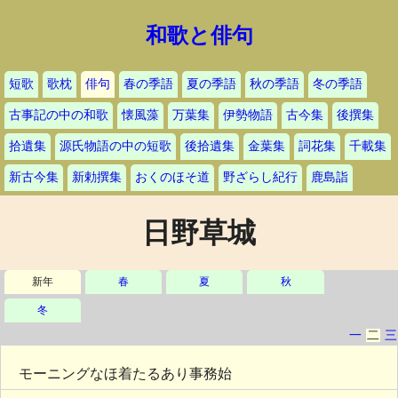
和歌と俳句
短歌
歌枕
俳句
春の季語
夏の季語
秋の季語
冬の季語
古事記の中の和歌
懐風藻
万葉集
伊勢物語
古今集
後撰集
拾遺集
源氏物語の中の短歌
後拾遺集
金葉集
詞花集
千載集
新古今集
新勅撰集
おくのほそ道
野ざらし紀行
鹿島詣
日野草城
新年
春
夏
秋
冬
一
二
三
モーニングなほ着たるあり事務始