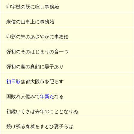
印字機の既に喧し事務始
来信の山卓上に事務始
印影の朱のあざやかに事務始
弾初のそのはじまりの音一つ
弾初の妻の真顔に黒子あり
初日影
焦都大阪市を照らす
国敗れ人倦みて
年新た
なる
初鏡いくさは去年のこととなりぬ
焼け残る春着をまとひ妻子らは