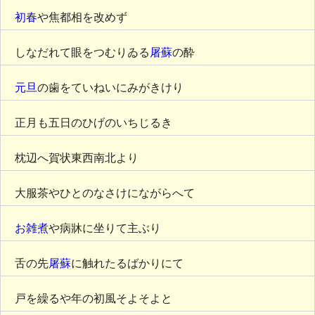
初春
や焦都相を改めず
しなだれて眼をつむりゐる
屠蘇
の酔
元旦
の歯をていねいにみがきけり
正月も五日のひげのいちじるき
枕辺へ賀状東西南北より
大服茶やひとのなさけにながらへて
お雑煮
や病牀に坐りて主ぶり
舌の先
屠蘇
に触れたるばかりにて
戸を繰るや年の初風そよそよと