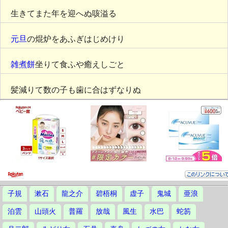
生きてまた年を迎へぬ咳溢る
元旦
の焜炉をあふぎはじめけり
雑煮餅
坐りて食ふや癒えしごと
髪減りて数の子も歯に合はずなりぬ
子規
漱石
龍之介
碧梧桐
虚子
鬼城
亜浪
泊雲
山頭火
普羅
放哉
風生
水巴
蛇笏