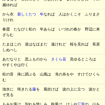
越ゆれば
から衣
新しくたつ 年
なれば 人はかくこそ ふりまさ
りけれ
春霞 たなびく松の 年あらば いづれの春か 野辺に来
ざらむ
たまほこの 道はなほまだ 遠けれど 桜を見れば 長居
しぬべし
あだなりと 思ふものから
さくら花
見ゆるところは
やすくやは行く
松の音 殊に調ぶる 山風は 滝の糸をや すけてひくら
む
池水に 咲きたる
藤
を 風吹けば 波の上に立つ 波かと
ぞ見る
もみぢ葉は 別れを惜しみ 秋風は けふや
三室
の 山を