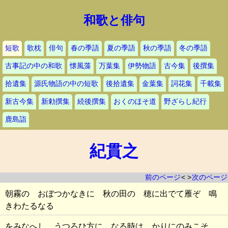
和歌と俳句
短歌
歌枕
俳句
春の季語
夏の季語
秋の季語
冬の季語
古事記の中の和歌
懐風藻
万葉集
伊勢物語
古今集
後撰集
拾遺集
源氏物語の中の短歌
後拾遺集
金葉集
詞花集
千載集
新古今集
新勅撰集
続後撰集
おくのほそ道
野ざらし紀行
鹿島詣
紀貫之
前のページ
< >
次のページ
朝霧の おぼつかなきに 秋の田の 穂に出でて雁ぞ 鳴
きわたるなる
をみなへし うつろひ方に なる時は かりにのみこそ