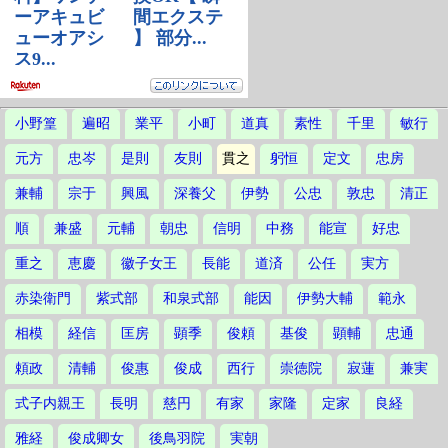
小野篁
遍昭
業平
小町
道真
素性
千里
敏行
元方
忠岑
是則
友則
貫之
躬恒
定文
忠房
兼輔
宗于
興風
深養父
伊勢
公忠
敦忠
清正
順
兼盛
元輔
朝忠
信明
中務
能宣
好忠
重之
恵慶
徽子女王
長能
道済
公任
実方
赤染衛門
紫式部
和泉式部
能因
伊勢大輔
範永
相模
経信
匡房
顕季
俊頼
基俊
顕輔
忠通
頼政
清輔
俊惠
俊成
西行
崇徳院
寂蓮
兼実
式子内親王
長明
慈円
有家
家隆
定家
良経
雅経
俊成卿女
後鳥羽院
実朝