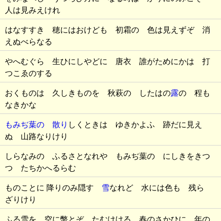
人は見みえけれ
はなすすき 穂にはおけども 初霜の 色は見えずぞ 消
えぬべらなる
やへむぐら 生ひにしやどに 唐衣 誰がためにかは 打
つこゑのする
おくものは 久しきものを 秋萩の したはの
露
の 程も
なきかな
もみぢ葉の 散り
しくときは ゆきかよふ 跡だに見え
ぬ 山路なりけり
しらなみの ふるさとなれや もみぢ葉の にしきをきつ
つ たちかへるらむ
ものことに 降りのみ隠す
雪
なれど 水には色も 残ら
ざりけり
ふる雪を 空に幣とぞ たむけける 春のさかひに 年の