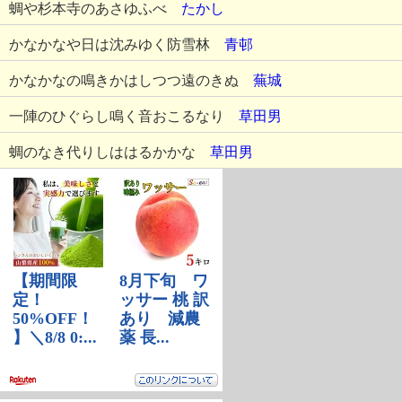
蜩や杉本寺のあさゆふべ
たかし
かなかなや日は沈みゆく防雪林
青邨
かなかなの鳴きかはしつつ遠のきぬ
蕪城
一陣のひぐらし鳴く音おこるなり
草田男
蜩のなき代りしははるかかな
草田男