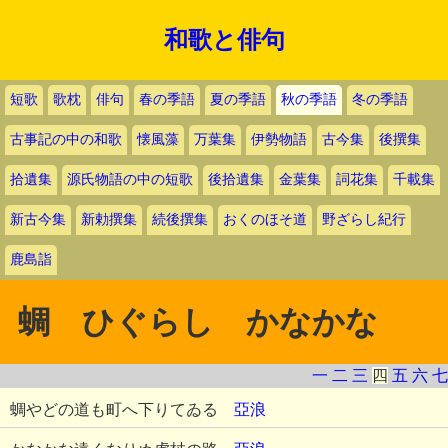
和歌と俳句
短歌
歌枕
俳句
春の季語
夏の季語
秋の季語
冬の季語
古事記の中の和歌
懐風藻
万葉集
伊勢物語
古今集
後撰集
拾遺集
源氏物語の中の短歌
後拾遺集
金葉集
詞花集
千載集
新古今集
新勅撰集
続後撰集
おくのほそ道
野ざらし紀行
鹿島詣
蜩 ひぐらし かなかな
一
二
三
四
五
六
七
蜩やどの道も町へ下りてゐる
亞浪