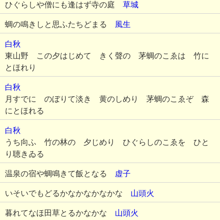
ひぐらしや僧にも逢はず寺の庭
草城
蜩の鳴きしと思ふたちどまる
風生
白秋
東山野 この夕はじめて きく聲の 茅蜩のこゑは 竹に
とほれり
白秋
月すでに のぼりて淡き 黄のしめり 茅蜩のこゑぞ 森
にとほれる
白秋
うち向ふ 竹の林の 夕じめり ひぐらしのこゑを ひと
り聴きゐる
温泉の宿や蜩鳴きて飯となる
虚子
いそいでもどるかなかなかなかな
山頭火
暮れてなほ田草とるかなかな
山頭火