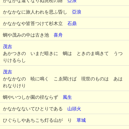
かなかな遠くなりぬ虎杖の路
亞浪
かなかなに旅人われを思ふ昏し
亞浪
かなかなや皆苔つけて杉木立
石鼎
蜩や茂みの中は古き池
喜舟
茂吉
あかつきの いまだ暗きに 蜩は ときのま鳴きて うつ
りけるらし
茂吉
かなかなの 暁に鳴く こゑ聞けば 現世のものは あは
れなりけり
蜩やいつしか園の径ならず
風生
かなかなないてひとりである
山頭火
ひぐらしやあちこち灯る山がゝり
草城