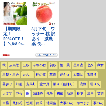
秋
広島忌
立秋
今朝の秋
初秋
桐一葉
星月夜
七夕
織女
星祭・星合
天の川
梶の葉
草市
迎え火
盂蘭盆
魂祭り
墓参り
灯籠
走馬灯
盆の月
踊り〔盆踊り〕
流燈
送り火
大文字
花火
蜩
法師蝉
残暑
初嵐
新涼
稲妻
流星
芙蓉
木槿
鳳仙花
朝顔
南瓜
地蔵盆
犬蓼の花 赤のまま
蓼の花