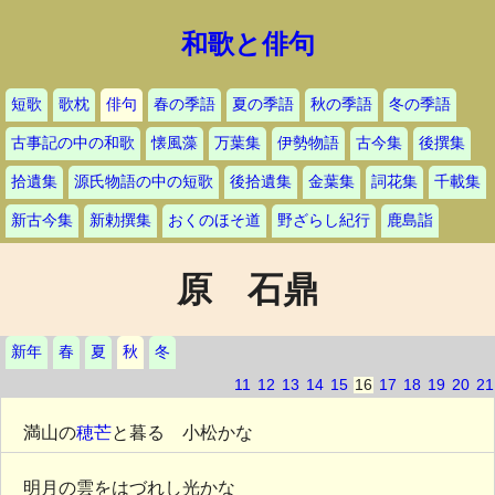
和歌と俳句
短歌
歌枕
俳句
春の季語
夏の季語
秋の季語
冬の季語
古事記の中の和歌
懐風藻
万葉集
伊勢物語
古今集
後撰集
拾遺集
源氏物語の中の短歌
後拾遺集
金葉集
詞花集
千載集
新古今集
新勅撰集
おくのほそ道
野ざらし紀行
鹿島詣
原 石鼎
新年
春
夏
秋
冬
11
12
13
14
15
16
17
18
19
20
21
満山の
穂芒
と暮るゝ小松かな
明月の雲をはづれし光かな