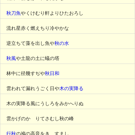
秋刀魚
やくけむり軒よりひたおろし
流れ星赤く燃えちり冷やかな
逆立ちて藻を出し魚や
秋の水
秋風
や土龍の土に蟻の塔
林中に径幾すぢや
秋日和
雲われて漏れうごく日や
木の実降る
木の実降る風にうしろをみかへりぬ
雲かげのかゝりてさむし秋の峰
行秋
の鳰の高音をきゝすまし