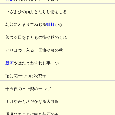
いざよひの雨月となりし情をしる
朝顔にとまりてねむる
蜻蛉
かな
落つる日をまともの街や秋のくれ
とりはづし入るゝ国旗や暮の秋
新涼
やはたとわすれし事一つ
頂に花一つつけ秋茄子
十五夜の卓上梨の一つづゝ
明月や丹もさだかなる大伽藍
明月やまことに白き墓石のみ