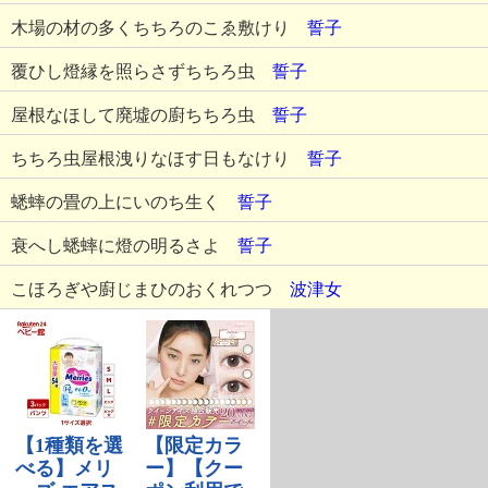
木場の材の多くちちろのこゑ敷けり
誓子
覆ひし燈縁を照らさずちちろ虫
誓子
屋根なほして廃墟の廚ちちろ虫
誓子
ちちろ虫屋根洩りなほす日もなけり
誓子
蟋蟀の畳の上にいのち生く
誓子
衰へし蟋蟀に燈の明るさよ
誓子
こほろぎや廚じまひのおくれつつ
波津女