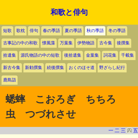
和歌と俳句
短歌
歌枕
俳句
春の季語
夏の季語
秋の季語
冬の季語
古事記の中の和歌
懐風藻
万葉集
伊勢物語
古今集
後撰集
拾遺集
源氏物語の中の短歌
後拾遺集
金葉集
詞花集
千載集
新古今集
新勅撰集
続後撰集
おくのほそ道
野ざらし紀行
鹿島詣
蟋蟀 こおろぎ ちちろ
虫 つづれさせ
一
二
三
四
五