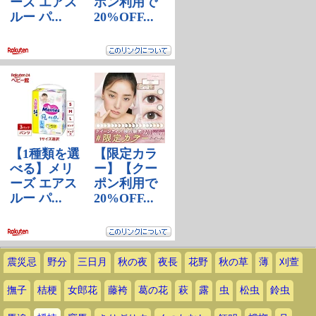
震災忌
野分
三日月
秋の夜
夜長
花野
秋の草
薄
刈萱
撫子
桔梗
女郎花
藤袴
葛の花
萩
露
虫
松虫
鈴虫