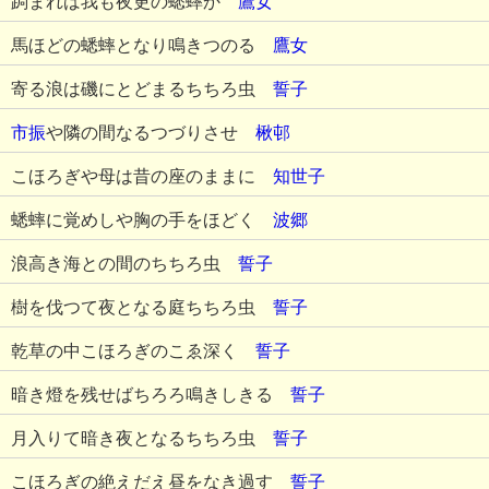
跼まれば我も夜更の蟋蟀か
鷹女
馬ほどの蟋蟀となり鳴きつのる
鷹女
寄る浪は磯にとどまるちちろ虫
誓子
市振
や隣の間なるつづりさせ
楸邨
こほろぎや母は昔の座のままに
知世子
蟋蟀に覚めしや胸の手をほどく
波郷
浪高き海との間のちちろ虫
誓子
樹を伐つて夜となる庭ちちろ虫
誓子
乾草の中こほろぎのこゑ深く
誓子
暗き燈を残せばちろろ鳴きしきる
誓子
月入りて暗き夜となるちちろ虫
誓子
こほろぎの絶えだえ昼をなき過す
誓子