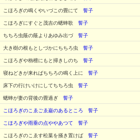
こほろぎの鳴くやいづこの畳にて
誓子
こほろぎにすぐと茂吉の蟋蟀歌
誓子
ちちろ虫蔭の蔭よりあゆみ出づ
誓子
大き樹の根もとしづかにちちろ虫
誓子
こほろぎや栴檀にもと掃きしのち
誓子
寝ねどきが来ればちちろの鳴く上に
誓子
床下の行けいけにしてちちろ虫
誓子
蟋蟀が妻の背後の畳過ぎ
誓子
こほろぎのこゑごゑ巌のあるところ
誓子
こほろぎや雨垂の点ややあつて
誓子
こほろぎのこゑす松葉を掻き置けば
誓子