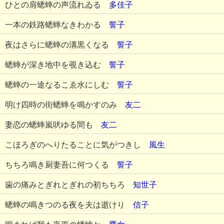
ひとの肩蟋蟀の声流れゐる
多佳子
一本の鉄路蟋蟀なきわかる
誓子
夜はさらに蟋蟀の溝黒くなる
誓子
蟋蟀が深き地中を覗き込む
誓子
蟋蟀の一途なるこゑ水にしむ
誓子
明け四時の街蟋蟀を鳴かすのみ
友二
妻恋の蟋蟀嵐吠ゆる間も
友二
こほろぎのへりたることに気がつきし
風生
ちちろ鳴き厨妻吾に何つくる
誓子
歯の痛みとぎれとぎれの初ちちろ
知世子
蟋蟀の鳴きつのる夜を夫は逝けり
信子