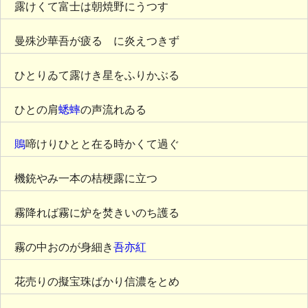
露けくて富士は朝焼野にうつす
曼殊沙華吾が疲るゝに炎えつきず
ひとりゐて露けき星をふりかぶる
ひとの肩
蟋蟀
の声流れゐる
鵙
啼けりひとと在る時かくて過ぐ
機銃やみ一本の桔梗露に立つ
霧降れば霧に炉を焚きいのち護る
霧の中おのが身細き
吾亦紅
花売りの擬宝珠ばかり信濃をとめ