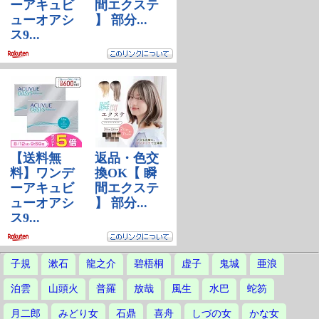
子規
漱石
龍之介
碧梧桐
虚子
鬼城
亜浪
泊雲
山頭火
普羅
放哉
風生
水巴
蛇笏
月二郎
みどり女
石鼎
喜舟
しづの女
かな女