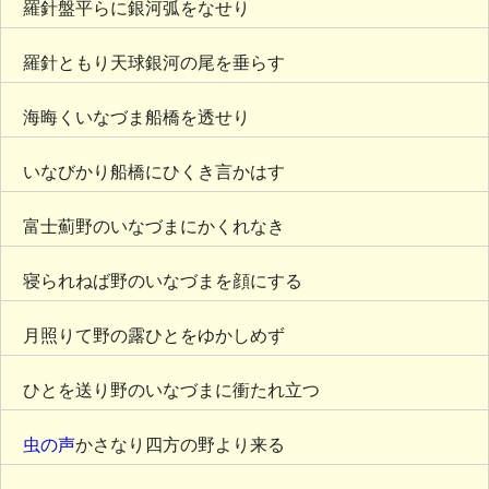
羅針盤平らに銀河弧をなせり
羅針ともり天球銀河の尾を垂らす
海晦くいなづま船橋を透せり
いなびかり船橋にひくき言かはす
富士薊野のいなづまにかくれなき
寝られねば野のいなづまを顔にする
月照りて野の露ひとをゆかしめず
ひとを送り野のいなづまに衝たれ立つ
虫の声
かさなり四方の野より来る