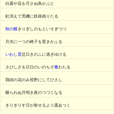
白露や花を尽さぬ鳥かぶと
虹消えて荒磯に鉄路残りたる
秋の蝶
きりぎしのもといそぎつつ
月光に一つの椅子を置きかふる
いわし雲
忌日きのふに過ぎゆける
さびしさを日日のいのちぞ
雁
わたる
鶏頭の花のみ視野にしてひさし
睡られぬ月明き夜のつづくなる
きりぎりす日が射せるより露あつく