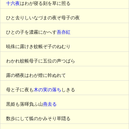
十六夜
はわが寝る刻を草に照る
ひと去りしいなづまの夜ぞ母子の夜
ひとの子を濃霧にかへす
吾亦紅
暁殊に露けき蚊帳ぞ子のねむり
わかれ蚊帳母子に五位の声つばら
露の楢夜はわが燈に幹ぬれて
母と子に夜も
木の実の落ち
しきる
黒姫も落暉負ふ山
燕去る
数歩にして狐のかみそり草隠る