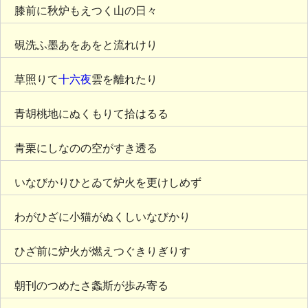
膝前に秋炉もえつく山の日々
硯洗ふ墨あをあをと流れけり
草照りて
十六夜
雲を離れたり
青胡桃地にぬくもりて拾はるる
青栗にしなのの空がすき透る
いなびかりひとゐて炉火を更けしめず
わがひざに小猫がぬくしいなびかり
ひざ前に炉火が燃えつぐきりぎりす
朝刊のつめたさ螽斯が歩み寄る