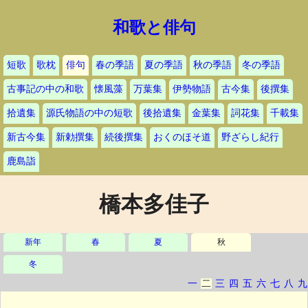
和歌と俳句
短歌
歌枕
俳句
春の季語
夏の季語
秋の季語
冬の季語
古事記の中の和歌
懐風藻
万葉集
伊勢物語
古今集
後撰集
拾遺集
源氏物語の中の短歌
後拾遺集
金葉集
詞花集
千載集
新古今集
新勅撰集
続後撰集
おくのほそ道
野ざらし紀行
鹿島詣
橋本多佳子
新年
春
夏
秋
冬
一
二
三
四
五
六
七
八
九