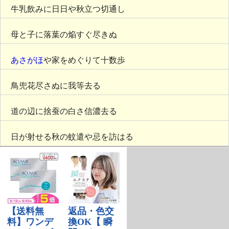
牛乳飲みに日日や秋立つ切通し
母と子に落葉の焔すぐ尽きぬ
あさがほ
や家をめぐりて十数歩
鳥兜花尽さぬに我等去る
道の辺に捨蚕の白さ信濃去る
日が射せる秋の蚊遣や忌を訪はる