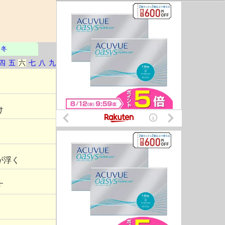
冬
四
五
六
七
八
九
け
が浮く
す