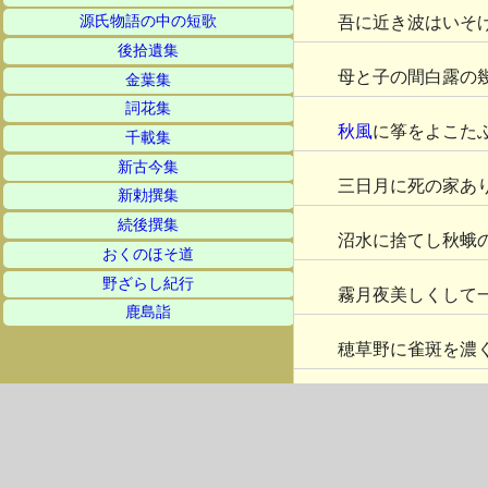
吾に近き波はいそ
源氏物語の中の短歌
後拾遺集
母と子の間白露の
金葉集
詞花集
秋風
に筝をよこた
千載集
新古今集
三日月に死の家あ
新勅撰集
続後撰集
沼水に捨てし秋蛾
おくのほそ道
野ざらし紀行
霧月夜美しくして
鹿島詣
穂草野に雀斑を濃
つくるよりはや愛
木の実独楽ひとつ