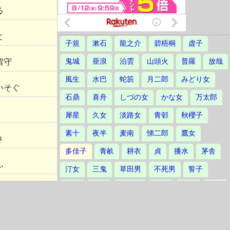
る
と
子規
漱石
龍之介
碧梧桐
虚子
留守
鬼城
亜浪
泊雲
山頭火
普羅
放哉
風生
水巴
蛇笏
月二郎
みどり女
いそぐ
石鼎
喜舟
しづの女
かな女
万太郎
犀星
久女
淡路女
青邨
秋櫻子
素十
夜半
麦南
悌二郎
鷹女
さ
多佳子
青畝
耕衣
貞
播水
茅舎
ふ
汀女
三鬼
草田男
不死男
誓子
草城
爽雨
不器男
立子
林火
楸邨
れ
静塔
鳳作
たかし
素逝
波郷
り