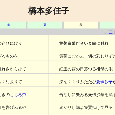
橋本多佳子
春
夏
秋
一
二
三
の逢ひにけり
黄菊白菊作者いま白に触れ
ざるものを
黄菊にむかふ一切の彩しりぞ
流れさからひて
紅玉の霧の日落つる祖母の唄
らく紺張りて
瀬をくぐりふたたび
曼珠沙華
ときの
ちちろ虫
吾なしに夫ゐる曼殊沙華を流
何を告げゐるや
猛かりし鵙よ隻翼拡げて見る