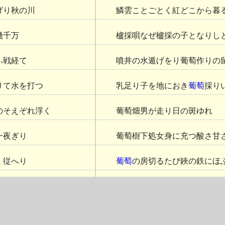
げり秋の川
鱗雲ことごとく紅どこから暮
幾千万
櫨採唄なぜ櫨採の子となりし
ふ戦経て
噴井の水遁げをり葡萄作りの
りて水を打つ
乳足り子を地におき
葡萄
採り
のそえぞれ浮く
葡萄畑男が走り日の斑ゆれ
一夜ぎり
葡萄樹下処女身に充つ酸さ甘
く従へり
葡萄
の房切るたび鋏の鉄にほ
憎や木の実独楽
鶏頭もゆ疲れしときを臥し隠
おろかに背が高き
穴まどゐ身の紅鱗をなげきけ