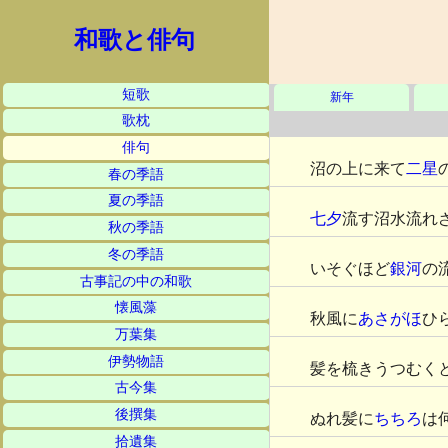
和歌と俳句
短歌
新年
歌枕
俳句
沼の上に来て
二星
春の季語
夏の季語
七夕
流す沼水流れ
秋の季語
冬の季語
いそぐほど
銀河
の
古事記の中の和歌
懐風藻
秋風に
あさがほ
ひ
万葉集
伊勢物語
髪を梳きうつむく
古今集
後撰集
ぬれ髪に
ちちろ
は
拾遺集