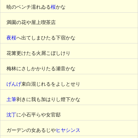
暁のベンチ濡れゐる
桜
かな
満園の花や屋上喫茶店
夜桜
へ出てしまひたる下宿かな
花篝更けたる火屑こぼしけり
梅林にさしかかりたる瀬音かな
げんげ
束白混じれるをよしとせり
土筆
剥きに我も加はりし燈下かな
沈丁
に小石平らや女官邸
ガーデンの女あるじや
ヒヤシンス