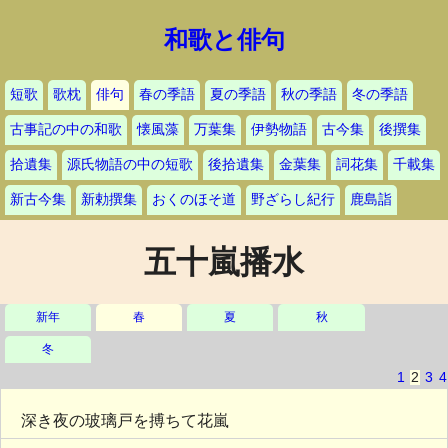
和歌と俳句
短歌
歌枕
俳句
春の季語
夏の季語
秋の季語
冬の季語
古事記の中の和歌
懐風藻
万葉集
伊勢物語
古今集
後撰集
拾遺集
源氏物語の中の短歌
後拾遺集
金葉集
詞花集
千載集
新古今集
新勅撰集
おくのほそ道
野ざらし紀行
鹿島詣
五十嵐播水
新年
春
夏
秋
冬
1
2
3
4
深き夜の玻璃戸を搏ちて花嵐