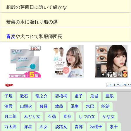
枳殻の芽西日に透いて綠かな
若蘆の水に溜れり船の煤
青麦
や犬つれて和服師団長
子規
漱石
龍之介
碧梧桐
虚子
鬼城
亜浪
泊雲
山頭火
普羅
放哉
風生
水巴
蛇笏
月二郎
みどり女
石鼎
喜舟
しづの女
かな女
万太郎
犀星
久女
淡路女
青邨
秋櫻子
素十