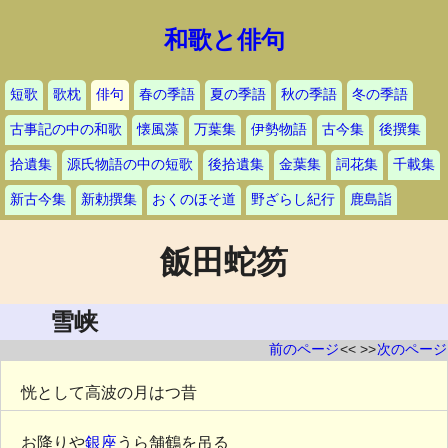
和歌と俳句
短歌
歌枕
俳句
春の季語
夏の季語
秋の季語
冬の季語
古事記の中の和歌
懐風藻
万葉集
伊勢物語
古今集
後撰集
拾遺集
源氏物語の中の短歌
後拾遺集
金葉集
詞花集
千載集
新古今集
新勅撰集
おくのほそ道
野ざらし紀行
鹿島詣
飯田蛇笏
雪峡
前のページ
<< >>
次のページ
恍として高波の月はつ昔
お降りや
銀座
うら舗鶴を吊る