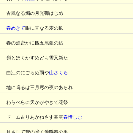
古風なる燭の月光弾はじめ
春めきて
眼に直なる麦の畝
春の漁密かに四五尾銀の鮎
嶺とほくかすめども雪又新た
曲江のにごらぬ雨や
山ざくら
地に鳴るは三月尽の夜のあられ
わらべらに天かがやきて花祭
ドーム古りあかねさす暮雲
春惜しむ
月さして鵞の啼く池畔春の果