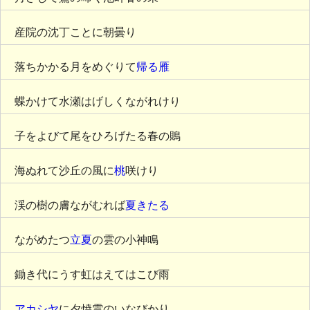
産院の沈丁ことに朝曇り
落ちかかる月をめぐりて
帰る雁
蝶かけて水瀬はげしくながれけり
子をよびて尾をひろげたる春の鵙
海ぬれて沙丘の風に
桃
咲けり
渓の樹の膚ながむれば
夏きたる
ながめたつ
立夏
の雲の小神鳴
鋤き代にうす虹はえてはこび雨
アカシヤ
に夕焼雲のいなびかり