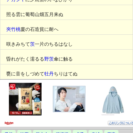
照る雲に葡萄山畑五月来ぬ
夾竹桃
廈の石造貧に耐へ
咲きみちて
茨
一片のちるはなし
昏れがたく濡るる
野茨
傘に触る
甕に音をしづめて
牡丹
ちりはてぬ