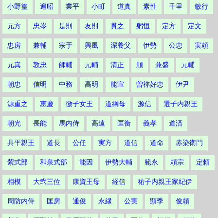
小野篁
遍昭
業平
小町
道真
素性
千里
敏行
元方
忠岑
是則
友則
貫之
躬恒
定方
定文
忠房
兼輔
宗于
興風
深養父
伊勢
公忠
実頼
元真
敦忠
師輔
元輔
清正
順
兼盛
元輔
朝忠
信明
中務
高明
能宣
曽祢好忠
伊尹
源重之
恵慶
徽子女王
道綱母
源信
選子内親王
朝光
長能
馬内侍
高遠
匡衡
義孝
道済
具平親王
道長
公任
実方
道信
道命
赤染衛門
紫式部
和泉式部
能因
伊勢大輔
範永
頼宗
定頼
相模
大弐三位
康資王母
経信
祐子内親王家紀伊
周防内侍
匡房
通俊
永縁
公実
顕季
俊頼