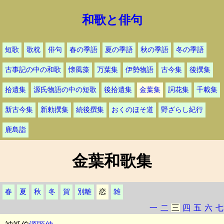
和歌と俳句
短歌
歌枕
俳句
春の季語
夏の季語
秋の季語
冬の季語
古事記の中の和歌
懐風藻
万葉集
伊勢物語
古今集
後撰集
拾遺集
源氏物語の中の短歌
後拾遺集
金葉集
詞花集
千載集
新古今集
新勅撰集
続後撰集
おくのほそ道
野ざらし紀行
鹿島詣
金葉和歌集
春
夏
秋
冬
賀
別離
恋
雑
一
二
三
四
五
六
七