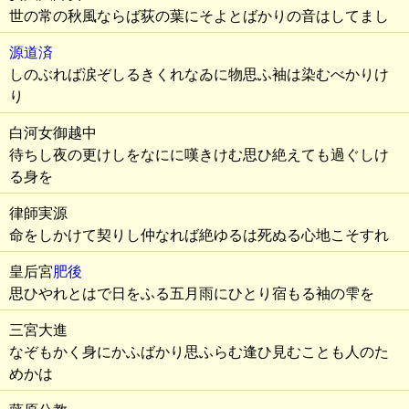
世の常の秋風ならば荻の葉にそよとばかりの音はしてまし
源道済
しのぶれば涙ぞしるきくれなゐに物思ふ袖は染むべかりけ
り
白河女御越中
待ちし夜の更けしをなにに嘆きけむ思ひ絶えても過ぐしけ
る身を
律師実源
命をしかけて契りし仲なれば絶ゆるは死ぬる心地こそすれ
皇后宮
肥後
思ひやれとはで日をふる五月雨にひとり宿もる袖の雫を
三宮大進
なぞもかく身にかふばかり思ふらむ逢ひ見むことも人のた
めかは