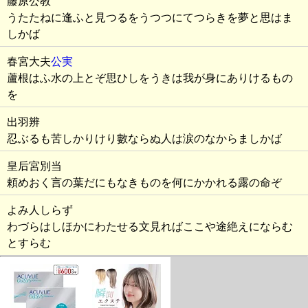
藤原公教
うたたねに逢ふと見つるをうつつにてつらきを夢と思はま
しかば
春宮大夫
公実
蘆根はふ水の上とぞ思ひしをうきは我が身にありけるもの
を
出羽辨
忍ぶるも苦しかりけり數ならぬ人は涙のなからましかば
皇后宮別当
頼めおく言の葉だにもなきものを何にかかれる露の命ぞ
よみ人しらず
わづらはしほかにわたせる文見ればここや途絶えにならむ
とすらむ