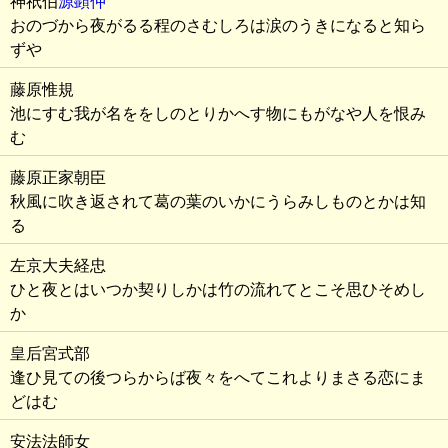
神祇伯
源顕仲
おのづから夜がるる程のさむしろは涙のうきになると知ら
ずや
藤原惟規
池にすむ我が名ををしのとりかへす物にもがなや人を恨み
む
藤原正家朝臣
秋風に吹き返されて葛の葉のいかにうらみしものとかは知
る
左京大夫経忠
ひと夜とはいつか契りしかは竹の流れてとこそ思ひそめし
か
皇后宮式部
逢ひ見ての後つらからば夜々をへてこれよりまさる恋にま
どはむ
安法法師女