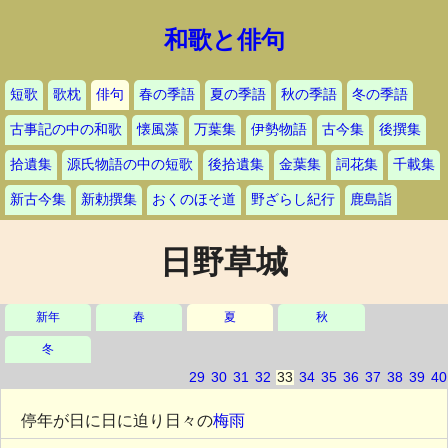
和歌と俳句
短歌
歌枕
俳句
春の季語
夏の季語
秋の季語
冬の季語
古事記の中の和歌
懐風藻
万葉集
伊勢物語
古今集
後撰集
拾遺集
源氏物語の中の短歌
後拾遺集
金葉集
詞花集
千載集
新古今集
新勅撰集
おくのほそ道
野ざらし紀行
鹿島詣
日野草城
新年
春
夏
秋
冬
29
30
31
32
33
34
35
36
37
38
39
40
停年が日に日に迫り日々の
梅雨