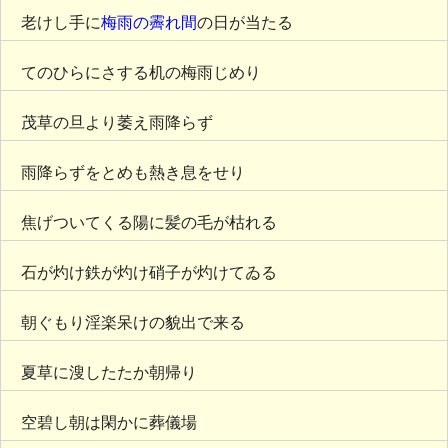
老けし手に
梅雨の霽れ間
の日が当たる
てのひらにさする机の梅雨じめり
茂草の旦より萎え雨降らず
雨降らずをとめも熱き息をせり
焦げついてくる陽に髪の毛が枯れる
石が灼け鉄が灼け硝子が灼けてゐる
朝ぐもり淫楽呆けの貌出で来る
夏草に溲したたか朝帰り
空碧し朝は閑かに葬儀場