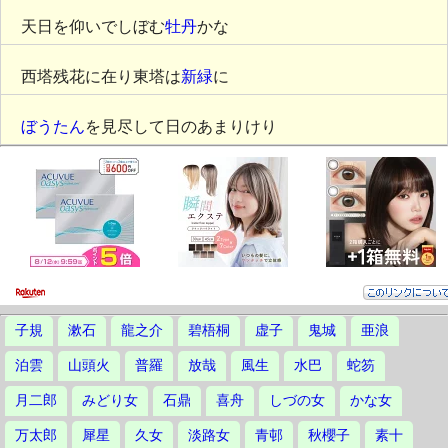
天日を仰いでしぼむ
牡丹
かな
西塔残花に在り東塔は
新緑
に
ぼうたん
を見尽して日のあまりけり
子規
漱石
龍之介
碧梧桐
虚子
鬼城
亜浪
泊雲
山頭火
普羅
放哉
風生
水巴
蛇笏
月二郎
みどり女
石鼎
喜舟
しづの女
かな女
万太郎
犀星
久女
淡路女
青邨
秋櫻子
素十