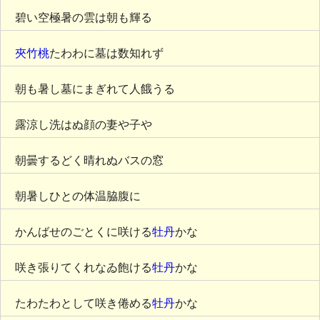
碧い空極暑の雲は朝も輝る
夾竹桃
たわわに墓は数知れず
朝も暑し墓にまぎれて人餓うる
露涼し洗はぬ顔の妻や子や
朝曇するどく晴れぬバスの窓
朝暑しひとの体温脇腹に
かんばせのごとくに咲ける
牡丹
かな
咲き張りてくれなゐ飽ける
牡丹
かな
たわたわとして咲き倦める
牡丹
かな