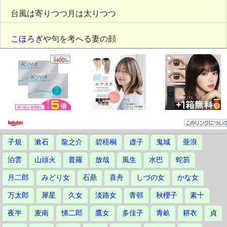
台風は寄りつつ月は太りつつ
こほろぎ
や句を考へる妻の顔
子規
漱石
龍之介
碧梧桐
虚子
鬼城
亜浪
泊雲
山頭火
普羅
放哉
風生
水巴
蛇笏
月二郎
みどり女
石鼎
喜舟
しづの女
かな女
万太郎
犀星
久女
淡路女
青邨
秋櫻子
素十
夜半
麦南
悌二郎
鷹女
多佳子
青畝
耕衣
貞