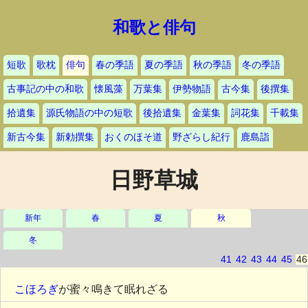
和歌と俳句
短歌
歌枕
俳句
春の季語
夏の季語
秋の季語
冬の季語
古事記の中の和歌
懐風藻
万葉集
伊勢物語
古今集
後撰集
拾遺集
源氏物語の中の短歌
後拾遺集
金葉集
詞花集
千載集
新古今集
新勅撰集
おくのほそ道
野ざらし紀行
鹿島詣
日野草城
新年
春
夏
秋
冬
41
42
43
44
45
46
こほろぎ
が蜜々鳴きて眠れざる