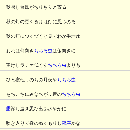
秋暑し台風がぢりぢりと寄る
秋の灯の更くるけはひに風つのる
秋の灯につくづくと見てわが手老ゆ
われは仰向き
ちちろ虫
は俯向きに
更けしラヂオ低くす
ちちろ虫
よりも
ひと寝ねしのちの月夜や
ちちろ虫
をちこちにみなちがふ音の
ちちろ虫
露
深し遠き思ひ出あざやかに
咳き入りて身のぬくもりし
夜寒
かな