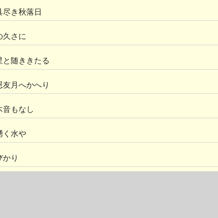
具尽き秋落日
の久さに
星と随ききたる
恩友月へかへり
木音もなし
湧く水や
びかり
月の川流る
小さし淵の月