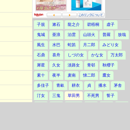
子規
漱石
龍之介
碧梧桐
虚子
鬼城
亜浪
泊雲
山頭火
普羅
放哉
風生
水巴
蛇笏
月二郎
みどり女
石鼎
喜舟
しづの女
かな女
万太郎
犀星
久女
淡路女
青邨
秋櫻子
素十
夜半
麦南
悌二郎
鷹女
多佳子
青畝
耕衣
貞
播水
茅舎
汀女
三鬼
草田男
不死男
誓子
草城
爽雨
不器男
立子
林火
楸邨
静塔
鳳作
たかし
素逝
波郷