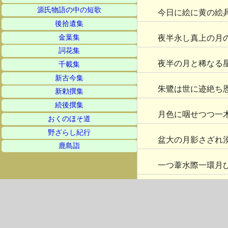
源氏物語の中の短歌
今日に絵に黄の絵
後拾遺集
金葉集
夜半永し真上の月
詞花集
夜半の月と稀なる
千載集
新古今集
朱鷺は世に迹絶ち
新勅撰集
続後撰集
月色に咽せつつ一
おくのほそ道
野ざらし紀行
盆大の月影さざれ
鹿島詣
一つ葦水際一環月
そよ風も押さずて
地上悲囚の金貨と