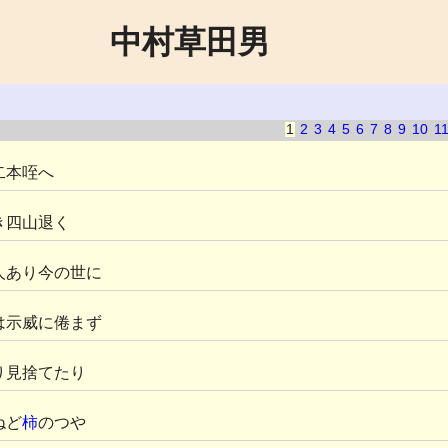
中村草田男
1
2
3
4
5
6
7
8
9
10
1
二本咥へ
き四山退く
人あり今の世に
は示威に倦まず
り見捨てたり
ねど
柿
のつや