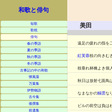
和歌と俳句
短歌
美田
歌枕
俳句
遠足の疲れの指を
春の季語
夏の季語
紅芙蓉
枝の向きむ
秋の季語
冬の季語
枝垂れ林檎よき個
古事記の中の和歌
懐風藻
秋日は放射七面鳥
万葉集
伊勢物語
なまなかの
鰯雲
な
古今集
後撰集
ビルの前空は負は
拾遺集