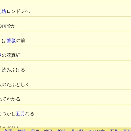
ん坊
ロンドンへ
の雨冷か
くは
薔薇
の前
ラ
の花真紅
を読みふける
人のたふとしく
ねてかかる
なつかし
五月
なる
読まざりき