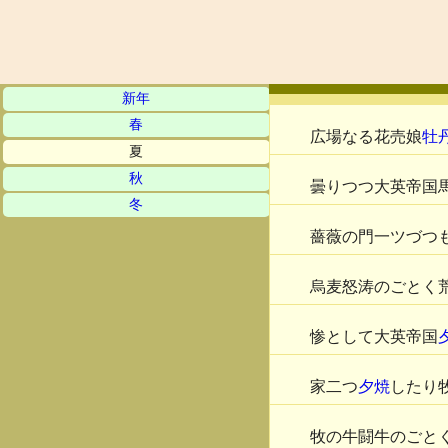
新年
春
広場なる花売娘
牡
夏
秋
曇りつつ大英帝国
冬
薔薇の門一ツづつ
烏麦怒涛のごとく
惨として大英帝国
家二つ
夕焼
したり
牧の牛闘牛のごと