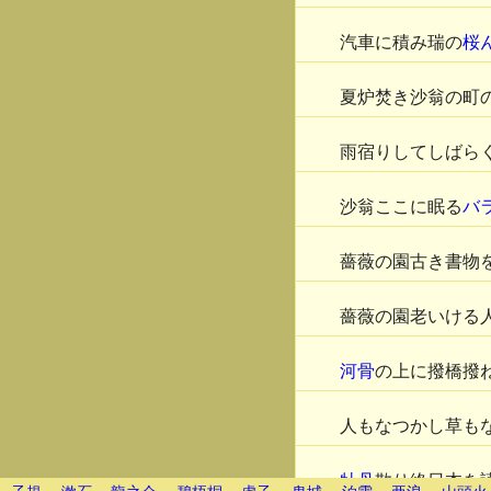
汽車に積み瑞の
桜
夏炉焚き沙翁の町
雨宿りしてしばら
沙翁ここに眠る
バ
薔薇の園古き書物
薔薇の園老いける
河骨
の上に撥橋撥
人もなつかし草も
牡丹
散り終日本を