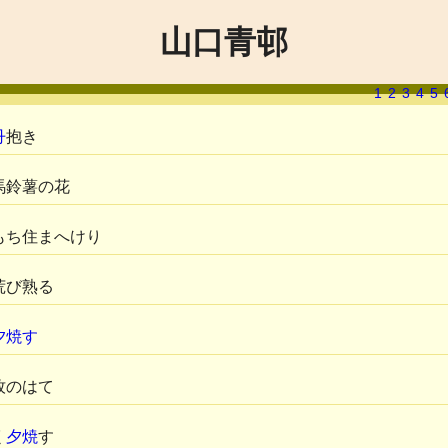
山口青邨
1
2
3
4
5
丹
抱き
馬鈴薯の花
もち住まへけり
荒び熟る
夕焼す
牧のはて
く
夕焼
す