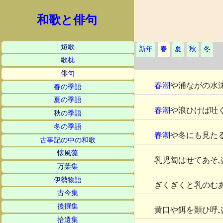
和歌と俳句
短歌
新年
春
夏
秋
冬
歌枕
俳句
春潮
や浦ながの水
春の季語
夏の季語
春潮
や浪ひけば吐
秋の季語
冬の季語
春潮
や冬にも見た
古事記の中の和歌
懐風藻
乳児匐はせてあそ
万葉集
伊勢物語
ぎくぎくと乳のむ
古今集
後撰集
黄口や餌を顫ひ呼
拾遺集