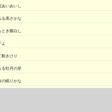
ばあいあいし
ゐる黒さかな
るとき蝶白し
子よ
て動きけり
るる牡丹の芽
春の眠りかな
のる八重椿