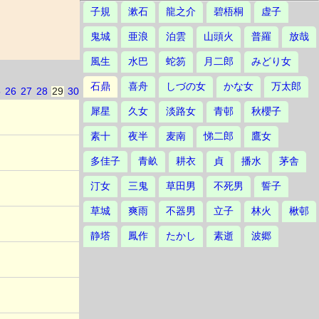
子規
漱石
龍之介
碧梧桐
虚子
鬼城
亜浪
泊雲
山頭火
普羅
放哉
風生
水巴
蛇笏
月二郎
みどり女
石鼎
喜舟
しづの女
かな女
万太郎
5
26
27
28
29
30
犀星
久女
淡路女
青邨
秋櫻子
素十
夜半
麦南
悌二郎
鷹女
多佳子
青畝
耕衣
貞
播水
茅舎
汀女
三鬼
草田男
不死男
誓子
草城
爽雨
不器男
立子
林火
楸邨
静塔
鳳作
たかし
素逝
波郷