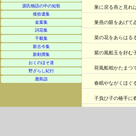
源氏物語の中の短歌
巣に戻る燕と見れ
後拾遺集
巣燕の眼をあげて
金葉集
詞花集
菜の花をあらはる
千載集
新古今集
紫の風船玉を好む
新勅撰集
おくのほそ道
荷風船相かたまつ
野ざらし紀行
鹿島詣
春眠やながくほぐ
子負ひ子の椿手に
行春
や朽ちて葉に