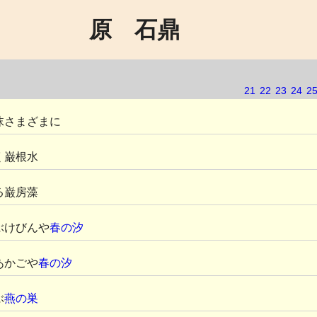
原 石鼎
21
22
23
24
2
沫さまざまに
く巌根水
る巌房藻
ぶけびんや
春の汐
あかごや
春の汐
ぶ
燕の巣