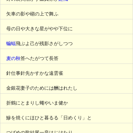
矢車の影や砌の上で舞ふ
母の日や大きな星がやや下位に
蝙蝠
飛ぶよ己が残影さがしつつ
麦の秋
答へたがつて長答
針仕事針先かすかな遠雲雀
金銀花妻子のためには酬はれたし
折鶴にとまりし蠅やいま健か
鰺を焼くにほひと暮るる「日めくり」と
つばめの歌結尾一音はじけたり