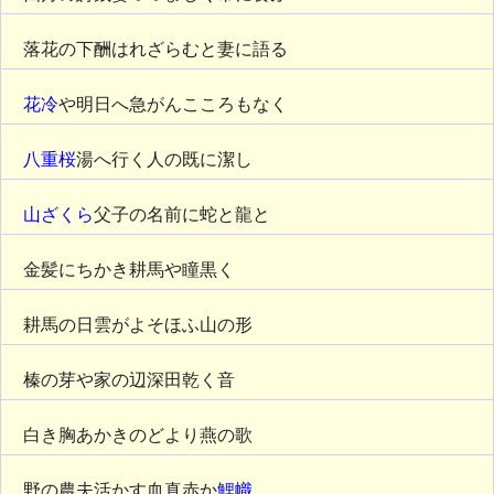
落花の下酬はれざらむと妻に語る
花冷
や明日へ急がんこころもなく
八重桜
湯へ行く人の既に潔し
山ざくら
父子の名前に蛇と龍と
金髪にちかき耕馬や瞳黒く
耕馬の日雲がよそほふ山の形
榛の芽や家の辺深田乾く音
白き胸あかきのどより燕の歌
野の農夫活かす血真赤か
鯉幟