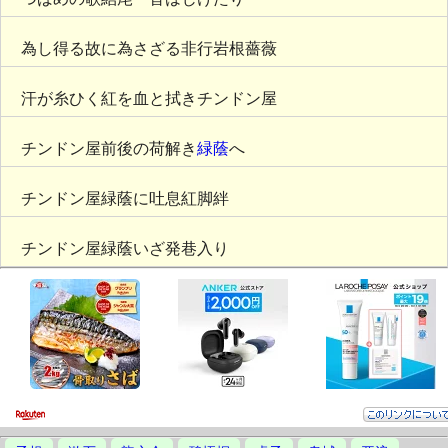
為し得る故に為さざる非行岩根薔薇
汗が糸ひく紅を血と拭きチンドン屋
チンドン屋前後の荷解き
緑蔭
へ
チンドン屋緑蔭に吐息紅脚絆
チンドン屋緑蔭いざ発巷入り