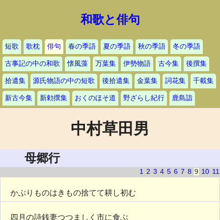
和歌と俳句
短歌
歌枕
俳句
春の季語
夏の季語
秋の季語
冬の季語
古事記の中の和歌
懐風藻
万葉集
伊勢物語
古今集
後撰集
拾遺集
源氏物語の中の短歌
後拾遺集
金葉集
詞花集
千載集
新古今集
新勅撰集
おくのほそ道
野ざらし紀行
鹿島詣
中村草田男
母郷行
1
2
3
4
5
6
7
8
9
10
11
かぶりものはきもの捨てて耕し初む
四月の詩銭妻つつましく市に食ぶ