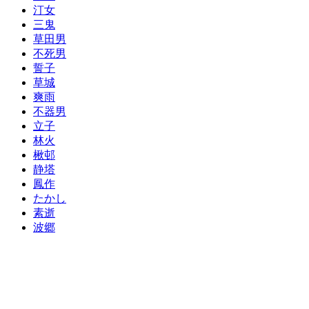
汀女
三鬼
草田男
不死男
誓子
草城
爽雨
不器男
立子
林火
楸邨
静塔
鳳作
たかし
素逝
波郷