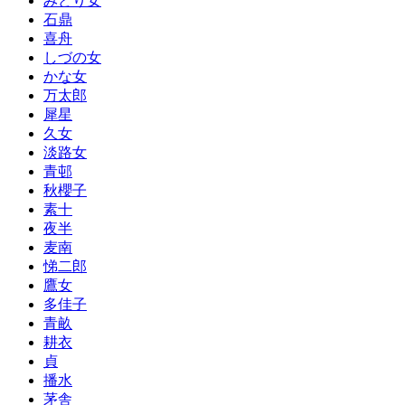
みどり女
石鼎
喜舟
しづの女
かな女
万太郎
犀星
久女
淡路女
青邨
秋櫻子
素十
夜半
麦南
悌二郎
鷹女
多佳子
青畝
耕衣
貞
播水
茅舎