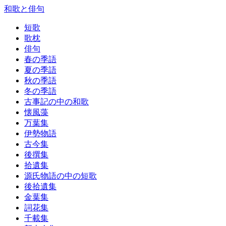
和歌と俳句
短歌
歌枕
俳句
春の季語
夏の季語
秋の季語
冬の季語
古事記の中の和歌
懐風藻
万葉集
伊勢物語
古今集
後撰集
拾遺集
源氏物語の中の短歌
後拾遺集
金葉集
詞花集
千載集