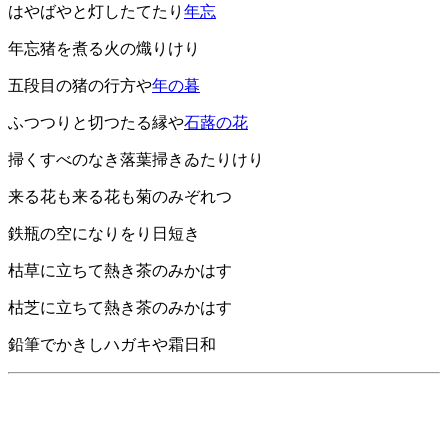
はやばやと灯したてたり
年忘
年忘猪を煮る火の熾りけり
五段目の猪の行方や
年の暮
ふつつりと切つたる縁や
石蕗の花
掃くすべのなき落葉掃きゐたりけり
来る花も来る花も菊のみぞれつゝ
鉄瓶の空になりをり日短き
枯草に立ちて熱き茶のみかはす
枯芝に立ちて熱き茶のみかはす
鉛筆でかきしハガキや霜日和