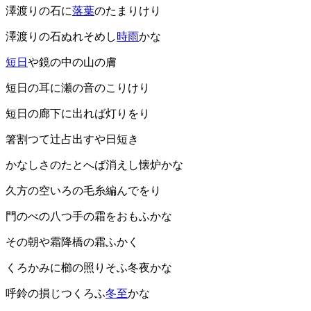
澤渡りの石に
落葉
のたまりけり
澤渡りの石ぬれそめし
時雨
かな
短日
や鏡の中の山の膚
短日の耳に瀬の音のこりけり
短日の廊下に出れば灯りをり
箸割つて辻占出すや日短き
かなしさのたとへば消えし懐炉かな
久方の空いろの毛糸編んでをり
門のべの八つ手の霜をおもふかな
その朝や霜降橋の霜ふかく
くろかみに櫛の照りそふ冬夜かな
呼鈴の損じつくろふ
冬至
かな