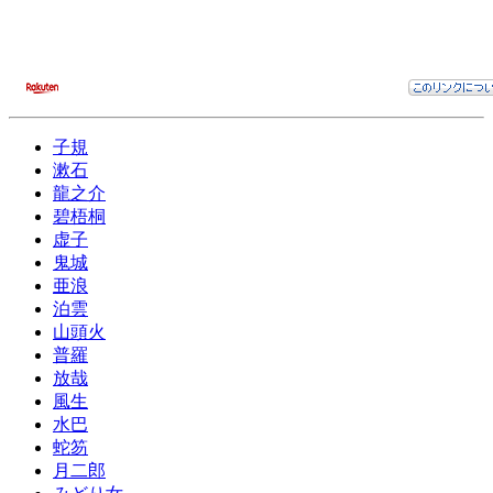
子規
漱石
龍之介
碧梧桐
虚子
鬼城
亜浪
泊雲
山頭火
普羅
放哉
風生
水巴
蛇笏
月二郎