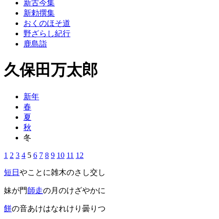
新古今集
新勅撰集
おくのほそ道
野ざらし紀行
鹿島詣
久保田万太郎
新年
春
夏
秋
冬
1
2
3
4
5
6
7
8
9
10
11
12
短日
やことに雑木のさし交し
妹が門
師走
の月のけざやかに
餅
の音あけはなれけり曇りつゝ