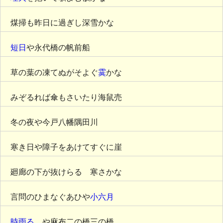
煤掃も昨日に過ぎし深雪かな
短日
や永代橋の帆前船
草の葉の凍てぬがそよぐ
霙
かな
みぞるれば傘もさいたり海鼠売
冬の夜や今戸八幡隅田川
寒き日や障子をあけてすぐに崖
廻廊の下が抜けらるゝ寒さかな
言問のひまなぐあひや
小六月
時雨るゝ
や麻布二の橋三の橋