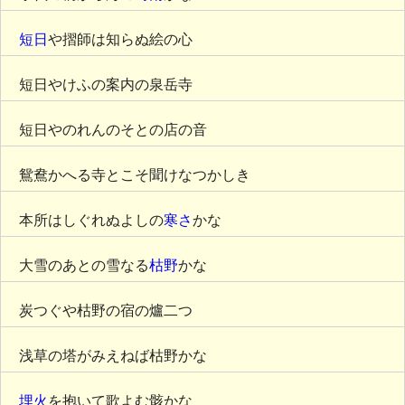
短日
や摺師は知らぬ絵の心
短日やけふの案内の泉岳寺
短日やのれんのそとの店の音
鴛鴦かへる寺とこそ聞けなつかしき
本所はしぐれぬよしの
寒さ
かな
大雪のあとの雪なる
枯野
かな
炭つぐや枯野の宿の爐二つ
浅草の塔がみえねば枯野かな
埋火
を抱いて歌よむ骸かな