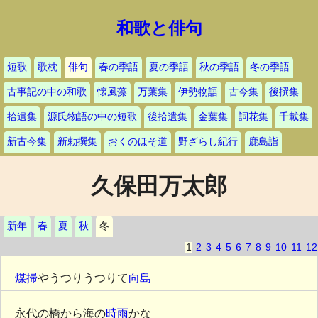
和歌と俳句
短歌
歌枕
俳句
春の季語
夏の季語
秋の季語
冬の季語
古事記の中の和歌
懐風藻
万葉集
伊勢物語
古今集
後撰集
拾遺集
源氏物語の中の短歌
後拾遺集
金葉集
詞花集
千載集
新古今集
新勅撰集
おくのほそ道
野ざらし紀行
鹿島詣
久保田万太郎
新年
春
夏
秋
冬
1
2
3
4
5
6
7
8
9
10
11
12
煤掃
やうつりうつりて
向島
永代の橋から海の
時雨
かな