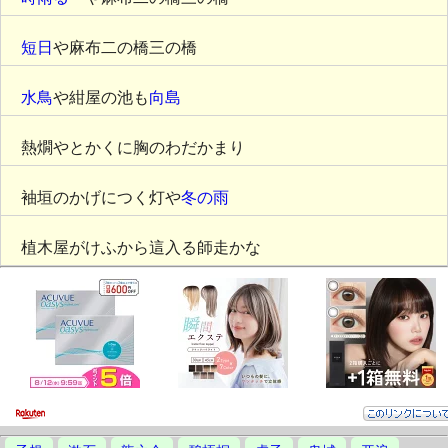
短日
や麻布二の橋三の橋
水鳥
や紺屋の池も
向島
熱燗やとかくに胸のわだかまり
袖垣のかげにつく灯や
冬の雨
植木屋がけふから這入る師走かな