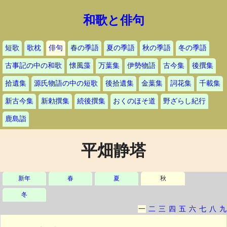
和歌と俳句
短歌
歌枕
俳句
春の季語
夏の季語
秋の季語
冬の季語
古事記の中の和歌
懐風藻
万葉集
伊勢物語
古今集
後撰集
拾遺集
源氏物語の中の短歌
後拾遺集
金葉集
詞花集
千載集
新古今集
新勅撰集
続後撰集
おくのほそ道
野ざらし紀行
鹿島詣
平畑静塔
新年
春
夏
秋
冬
一
二
三
四
五
六
七
八
九