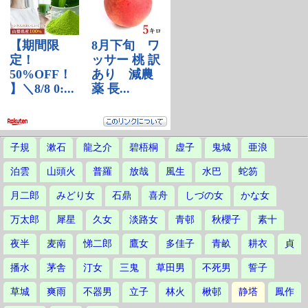
子規
漱石
龍之介
碧梧桐
虚子
鬼城
亜浪
泊雲
山頭火
普羅
放哉
風生
水巴
蛇笏
月二郎
みどり女
石鼎
喜舟
しづの女
かな女
万太郎
犀星
久女
淡路女
青邨
秋櫻子
素十
夜半
麦南
悌二郎
鷹女
多佳子
青畝
耕衣
貞
播水
茅舎
汀女
三鬼
草田男
不死男
誓子
草城
爽雨
不器男
立子
林火
楸邨
静塔
鳳作