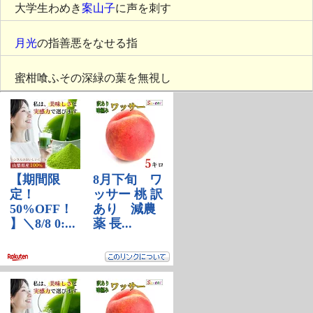
大学生わめき
案山子
に声を刺す
月光
の指善悪をなせる指
蜜柑喰ふその深緑の葉を無視し