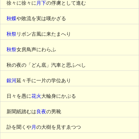
徐々に徐々に
月下
の俘虜として進む
秋蝶
や敗流を実は嘆かざる
秋祭
リボン古風に来たまへり
秋祭
女房鳥声にわらふ
秋の夜の「どん底」汽車と思ふべし
銀河
延々手に一片の学位あり
日々を愚に
花火
大輪身にかぶる
新聞紙踏むは
良夜
の男靴
訃を聞くや
月
の大樹を見すゑつつ