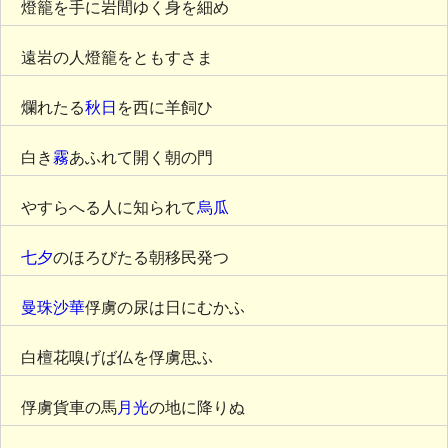
燈籠を手に岩間ゆく身を細め
遠岩の人燈籠をともすさま
爛れたる
秋日
を西に羊飼ひ
白き
霧
あふれて開く朝の門
やすらへる人に知られて
烏瓜
七夕
のほろびたる朝移民発つ
曼珠沙華
俘虜の尿は日にむかふ
白檀花嗅げば仏を俘虜思ふ
俘虜貨車の馬
月光
の地に降りぬ