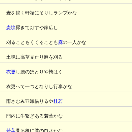
麦を搗く軒端に吊りしランプかな
麦埃
掃きて灯すや家広し
刈ることもくくることも
麻
の一人かな
土塊に高草見たり麻を刈る
衣更
し腰のほとりや袴はく
衣更へて一つとなりし行李かな
雨さむみ羽織借りるや
杜若
門内に牛繋ぎある若葉かな
若葉
見る机に肱の白さかな