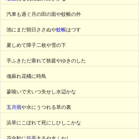
汽車も過ぐ月の田の面や蚊帳の外
池にまだ朝日ささぬや
蚊帳
はづす
夏しめて障子二枚や雪の下
手ふきただ垂れて狭庭やゆきのした
魂蘇れ花橘に時鳥
蓼嗅いで犬いつ失せし水辺かな
五月雨
や水にうつれる草の裏
浜草にこぼれて死にしひしこかな
花合歓に
目高
太るや水ふかし