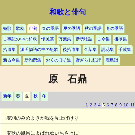
和歌と俳句
短歌
歌枕
俳句
春の季語
夏の季語
秋の季語
冬の季語
古事記の中の和歌
懐風藻
万葉集
伊勢物語
古今集
後撰集
拾遺集
源氏物語の中の短歌
後拾遺集
金葉集
詞花集
千載集
新古今集
新勅撰集
おくのほそ道
野ざらし紀行
鹿島詣
原 石鼎
新年
春
夏
秋
冬
1
2
3
4
5
6
7
8
9
10
11
麦刈のみめよきが我を見上げけり
麦秋の風呂によばれぬいちさきに