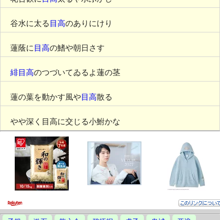
谷水に太る
目高
のありにけり
蓮蔭に
目高
の鰭や朝日さす
緋目高
のつづいてゐるよ蓮の茎
蓮の葉を動かす風や
目高
散る
やや深く目高に交じる小鮒かな