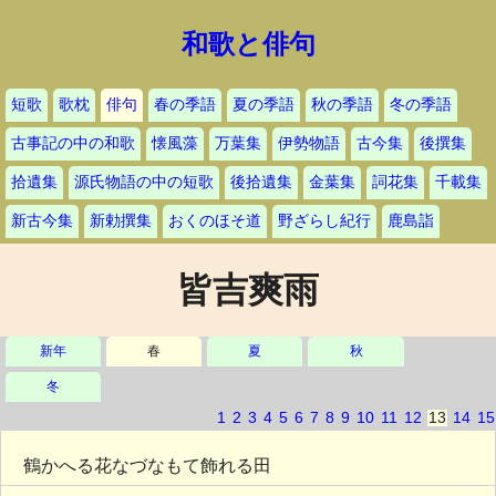
和歌と俳句
短歌
歌枕
俳句
春の季語
夏の季語
秋の季語
冬の季語
古事記の中の和歌
懐風藻
万葉集
伊勢物語
古今集
後撰集
拾遺集
源氏物語の中の短歌
後拾遺集
金葉集
詞花集
千載集
新古今集
新勅撰集
おくのほそ道
野ざらし紀行
鹿島詣
皆吉爽雨
新年
春
夏
秋
冬
1
2
3
4
5
6
7
8
9
10
11
12
13
14
15
鶴かへる花なづなもて飾れる田