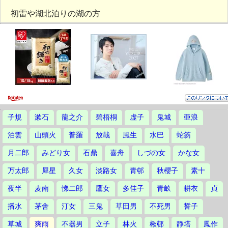
初雷や湖北泊りの湖の方
子規
漱石
龍之介
碧梧桐
虚子
鬼城
亜浪
泊雲
山頭火
普羅
放哉
風生
水巴
蛇笏
月二郎
みどり女
石鼎
喜舟
しづの女
かな女
万太郎
犀星
久女
淡路女
青邨
秋櫻子
素十
夜半
麦南
悌二郎
鷹女
多佳子
青畝
耕衣
貞
播水
茅舎
汀女
三鬼
草田男
不死男
誓子
草城
爽雨
不器男
立子
林火
楸邨
静塔
鳳作