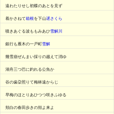
遠わたりせし初蝶のあとを見ず
着かさねて
箱根
を下山
遅さくら
噴きあぐる波ももみあひ
雪解川
銀行も雁木の一戸町
雪解
幾雪崩ぜんまい採りの越えて消ゆ
湖舟三つ巴に釣れる公魚か
谷の歯朶照りて梅林遠からじ
早梅のほとりあひつつ咲きふゆる
頬白の春田歩きの頬よ来よ