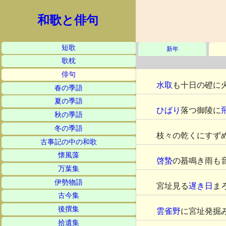
和歌と俳句
短歌
新年
歌枕
俳句
水取
も十日の磴に
春の季語
夏の季語
ひばり
落つ御陵に
秋の季語
冬の季語
枝々の乾くにすず
古事記の中の和歌
懐風藻
啓蟄
の蟇鳴き雨も
万葉集
伊勢物語
宮址見る
遅き日
ま
古今集
後撰集
雲雀野
に宮址発掘
拾遺集