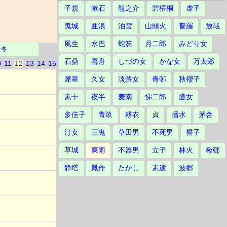
子規
漱石
龍之介
碧梧桐
虚子
鬼城
亜浪
泊雲
山頭火
普羅
放哉
風生
水巴
蛇笏
月二郎
みどり女
冬
石鼎
喜舟
しづの女
かな女
万太郎
0
11
12
13
14
15
犀星
久女
淡路女
青邨
秋櫻子
素十
夜半
麦南
悌二郎
鷹女
多佳子
青畝
耕衣
貞
播水
茅舎
汀女
三鬼
草田男
不死男
誓子
草城
爽雨
不器男
立子
林火
楸邨
静塔
鳳作
たかし
素逝
波郷