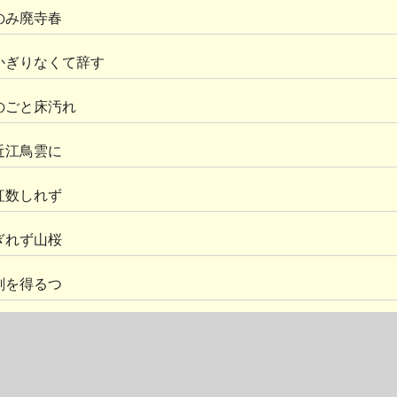
のみ廃寺春
かぎりなくて辞す
のごと床汚れ
近江鳥雲に
紅数しれず
ぎれず山桜
刻を得るつ
つ渦見ゆれ
の諸堂
花
の昼