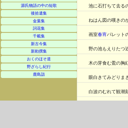
池に石打ちて去る
源氏物語の中の短歌
後拾遺集
ねはん図の嘆きの
金葉集
詞花集
画室
春宵
パレット
千載集
新古今集
野の池もえりたつ
新勅撰集
おくのほそ道
木の芽食む鷽の胸
野ざらし紀行
鹿島詣
眼白きてみどりま
白波のむれて観潮
観潮の船を打ちつ
離々として志度寺