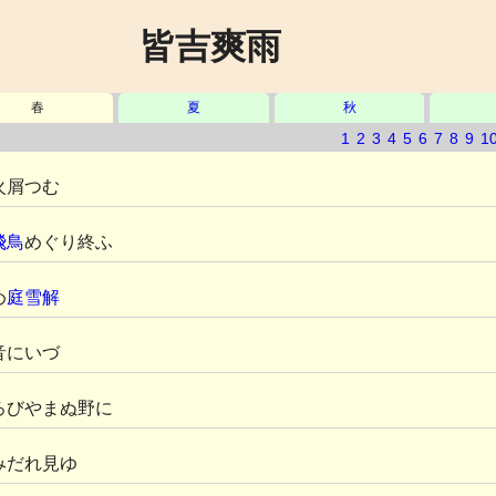
皆吉爽雨
春
夏
秋
1
2
3
4
5
6
7
8
9
1
火屑つむ
飛鳥
めぐり終ふ
め
庭雪解
音にいづ
ろびやまぬ野に
みだれ見ゆ