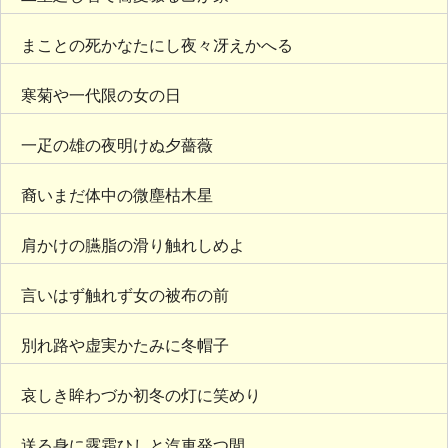
まことの死かなたにし夜々冴えかへる
寒菊や一代限の女の日
一疋の雄の夜明けぬ夕薔薇
裔いまだ体中の微塵枯木星
肩かけの臙脂の滑り触れしめよ
言いはず触れず女の被布の前
別れ路や虚実かたみに冬帽子
哀しき眸わづか初冬の灯に笑めり
送る身に露霜ひしと汽車発つ間