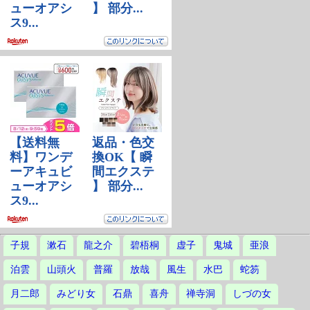
子規
漱石
龍之介
碧梧桐
虚子
鬼城
亜浪
泊雲
山頭火
普羅
放哉
風生
水巴
蛇笏
月二郎
みどり女
石鼎
喜舟
禅寺洞
しづの女