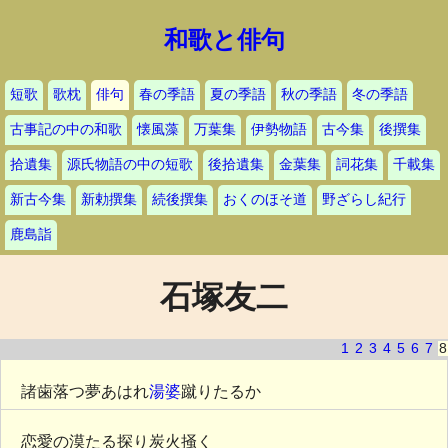
和歌と俳句
短歌
歌枕
俳句
春の季語
夏の季語
秋の季語
冬の季語
古事記の中の和歌
懐風藻
万葉集
伊勢物語
古今集
後撰集
拾遺集
源氏物語の中の短歌
後拾遺集
金葉集
詞花集
千載集
新古今集
新勅撰集
続後撰集
おくのほそ道
野ざらし紀行
鹿島詣
石塚友二
1
2
3
4
5
6
7
8
諸歯落つ夢あはれ
湯婆
蹴りたるか
恋愛の漠たる探り炭火掻く