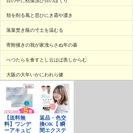
目の中に枯藻漂ひ日のほてり
頬を削る風と思ひにき霜や濃き
落葉焚き蔭の寸土を温むる
寄附掻きの我が家洩らさぬ年の暮
べつたらを食すとし云はば羨しからむ
大阪の大年いかにわれら健