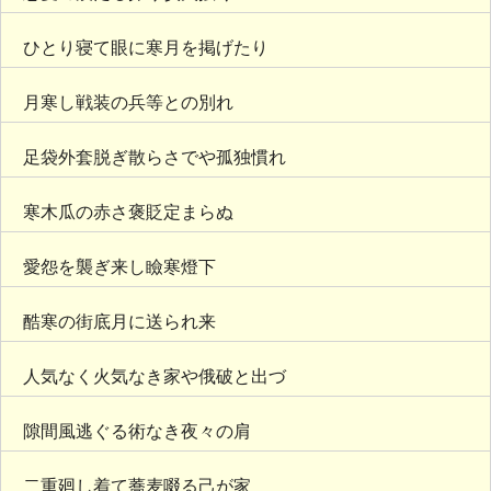
ひとり寝て眼に寒月を掲げたり
月寒し戦装の兵等との別れ
足袋外套脱ぎ散らさでや孤独慣れ
寒木瓜の赤さ褒貶定まらぬ
愛怨を襲ぎ来し瞼寒燈下
酷寒の街底月に送られ来
人気なく火気なき家や俄破と出づ
隙間風逃ぐる術なき夜々の肩
二重廻し着て蕎麦啜る己が家