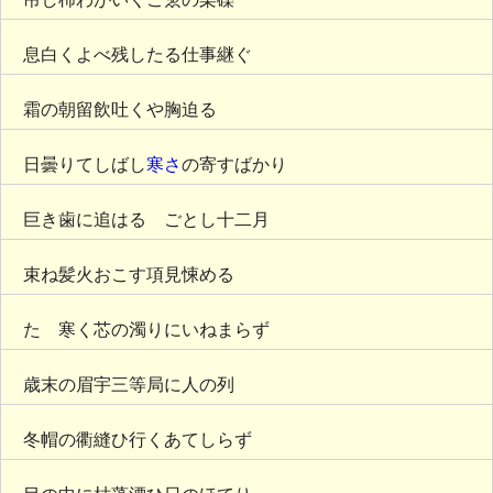
息白くよべ残したる仕事継ぐ
霜の朝留飲吐くや胸迫る
日曇りてしばし
寒さ
の寄すばかり
巨き歯に追はるゝごとし十二月
束ね髪火おこす項見悚める
たゞ寒く芯の濁りにいねまらず
歳末の眉宇三等局に人の列
冬帽の衢縫ひ行くあてしらず