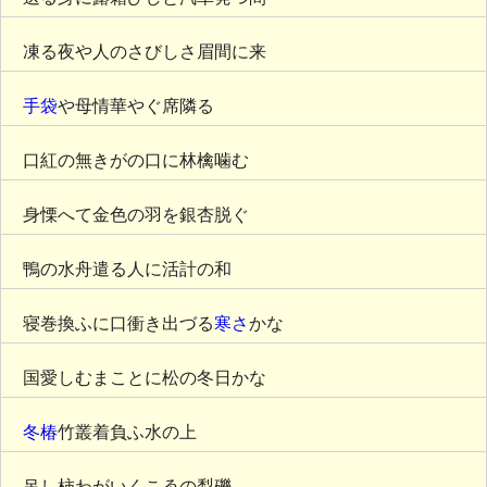
凍る夜や人のさびしさ眉間に来
手袋
や母情華やぐ席隣る
口紅の無きがの口に林檎噛む
身慄へて金色の羽を銀杏脱ぐ
鴨の水舟遣る人に活計の和
寝巻換ふに口衝き出づる
寒さ
かな
国愛しむまことに松の冬日かな
冬椿
竹叢着負ふ水の上
吊し柿わがいくこゑの梨礫