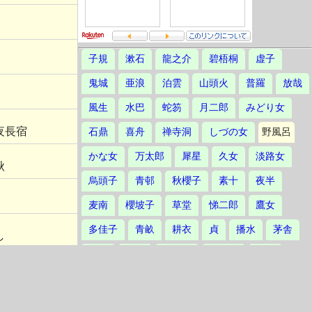
子規
漱石
龍之介
碧梧桐
虚子
鬼城
亜浪
泊雲
山頭火
普羅
放哉
風生
水巴
蛇笏
月二郎
みどり女
夜長宿
石鼎
喜舟
禅寺洞
しづの女
野風呂
かな女
万太郎
犀星
久女
淡路女
秋
烏頭子
青邨
秋櫻子
素十
夜半
麦南
櫻坡子
草堂
悌二郎
鷹女
多佳子
青畝
耕衣
貞
播水
茅舎
し
汀女
三鬼
草田男
不死男
誓子
るゝよ
草城
爽雨
赤黄男
不器男
立子
鴻村
林火
楸邨
静塔
鳳作
友二