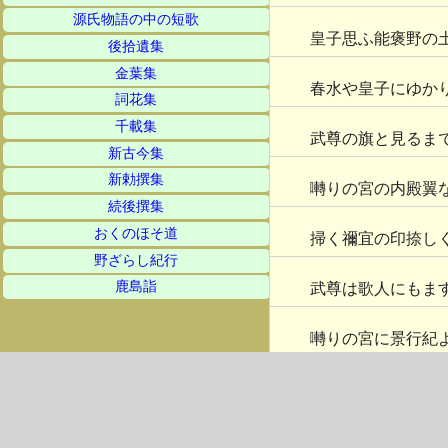
源氏物語の中の短歌
皇子思ふ能褒野の
後拾遺集
金葉集
春水や皇子にゆか
詞花集
千載集
武尊の旗と見るま
新古今集
新勅撰集
囀りの宮の内殿翼
続後撰集
おくのほそ道
掃く禰宜の印捺し
野ざらし紀行
鹿島詣
武尊は歌人にもま
囀りの宮に景行紀
春の旅赤福さげて
春の海嶺越し山越