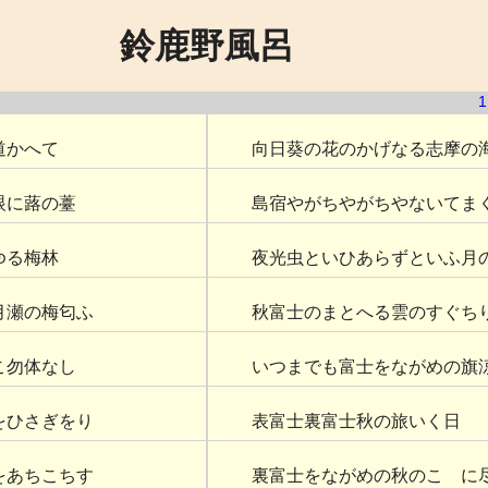
鈴鹿野風呂
1
道かへて
向日葵の花のかげなる志摩の
眼に蕗の薹
島宿やがちやがちやないてま
ゆる梅林
夜光虫といひあらずといふ月
月瀬の梅匂ふ
秋富士のまとへる雲のすぐち
こ勿体なし
いつまでも富士をながめの旗
をひさぎをり
表富士裏富士秋の旅いく日
をあちこちす
裏富士をながめの秋のこゝに