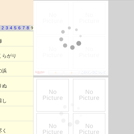
2
3
4
5
6
7
8
9
海
くらがり
の浜
りぬ
涼し
尽く