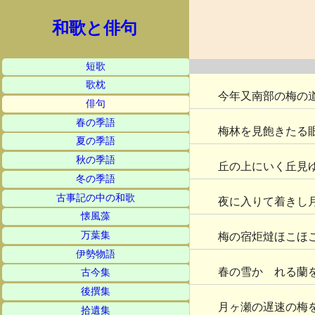
和歌と俳句
短歌
歌枕
今年又南部の梅の
俳句
春の季語
梅林を見飽きたる
夏の季語
秋の季語
丘の上にいく丘見
冬の季語
古事記の中の和歌
夜に入りて着きし
懐風藻
万葉集
梅の宿炬燵ほこほ
伊勢物語
春の雪かゝれる蘭
古今集
後撰集
月ヶ瀬の遅速の梅
拾遺集