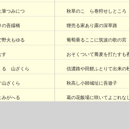
土筆つみにつゝ
秋草のこゝら巻狩せしところ
りの吾嬬橋
狸売る家あり露の深草路
で野火もゆる
葡萄垂るここに筑波の歌の宮
なす
おそくついて蕎麦を打たすも
くるゝ山ざくら
信濃路や田鯉ふとりて出来の
す山ざくら
秋高し小師城址に吾遊子
よみがへる
葛の花飯場に咲いてよごれな
湯の山に
一茶かくくひけんなんばよば
しこゝに見る
秋蚕飼ふ手やめて案内一茶堂