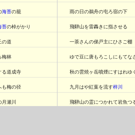
の
海苔
の籠
雨の日の鵜舟の屯ろ宿の下
海苔
の棹がかり
飛騨山を雷轟きに指させる
丘の道
一茶さんの俤戸主にひさご棚
る梅林
ゆで豆に唐もろこしにもてな
ぐる道成寺
秋の雲焼ヶ岳噴煙にすはれゆ
へも梅の径
九月はや紅葉を流す
梓川
の月瀬川
飛騨山の霊につかれて岩魚つ
ひに朝戸繰る
道草も葛這ひかゝり
鈴鹿越
りたつ雲雀
風冷えて
鈴鹿関址
はぎすの叢