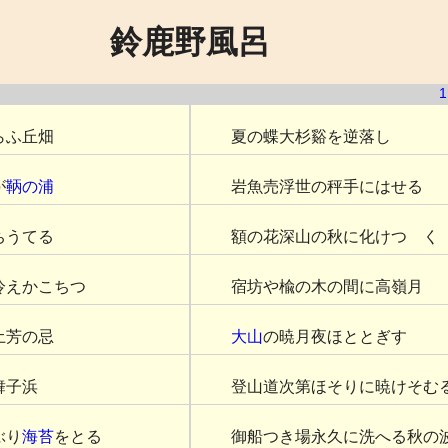
鈴鹿野風呂
1
らふ丘畑
夏の蝶大杉谿を逆落し
が
鞆の浦
岩魚売浮世の秤手にはせる
ちうてる
額の花深山の秋に化けつゞく
冷えかこちつゝ
宿坊や楡の木の間に高嶺月
土芳の忌
大山
の暁月夜ほととぎす
舞子浜
登山道次第ほそりに暁けそむ
ぶり
海苔
をとる
御船つき場永久に洗へる秋の