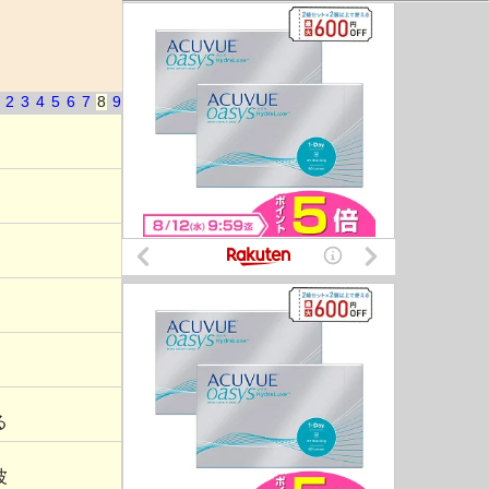
2
3
4
5
6
7
8
9
る
波