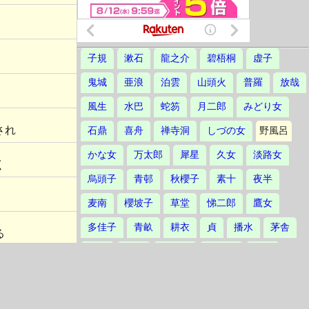
子規
漱石
龍之介
碧梧桐
虚子
鬼城
亜浪
泊雲
山頭火
普羅
放哉
風生
水巴
蛇笏
月二郎
みどり女
され
石鼎
喜舟
禅寺洞
しづの女
野風呂
かな女
万太郎
犀星
久女
淡路女
く
烏頭子
青邨
秋櫻子
素十
夜半
麦南
櫻坡子
草堂
悌二郎
鷹女
多佳子
青畝
耕衣
貞
播水
茅舎
る
汀女
三鬼
草田男
不死男
誓子
草城
爽雨
赤黄男
不器男
立子
鴻村
林火
楸邨
静塔
鳳作
友二