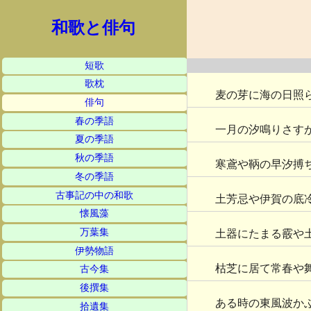
和歌と俳句
短歌
歌枕
麦の芽に海の日照
俳句
春の季語
一月の汐鳴りさす
夏の季語
秋の季語
寒鳶や鞆の早汐搏
冬の季語
古事記の中の和歌
土芳忌や伊賀の底
懐風藻
万葉集
土器にたまる霰や
伊勢物語
枯芝に居て常春や
古今集
後撰集
ある時の東風波か
拾遺集