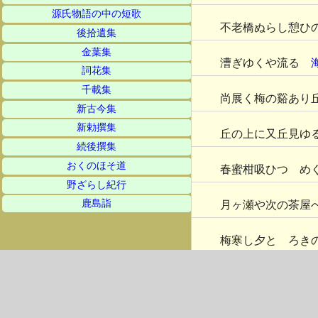
源氏物語の中の短歌
不老橋ぬらし憩ひ
後拾遺集
金葉集
漕ぎゆくや流るゝ
詞花集
千載集
尚展く梅の谿あり
新古今集
新勅撰集
丘の上に又丘見ゆ
続後撰集
おくのほそ道
春蜜柑吸ひつゝめ
野ざらし紀行
鹿島詣
月ヶ瀬や次の茶屋
梅寒し夕とゞろき
月ヶ瀬は梅のにほ
播磨路の松並木よ