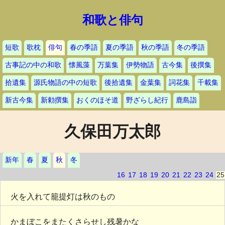
和歌と俳句
短歌
歌枕
俳句
春の季語
夏の季語
秋の季語
冬の季語
古事記の中の和歌
懐風藻
万葉集
伊勢物語
古今集
後撰集
拾遺集
源氏物語の中の短歌
後拾遺集
金葉集
詞花集
千載集
新古今集
新勅撰集
おくのほそ道
野ざらし紀行
鹿島詣
久保田万太郎
新年
春
夏
秋
冬
16
17
18
19
20
21
22
23
24
25
火を入れて籠提灯は秋のもの
かまぼこをまたくさらせし残暑かな