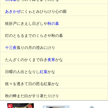
あきかぜ
にくゎとみひらけり心の眼
枝折戸にきえし日ざしや
秋の暮
灯のともるまでのくらさや秋の暮
十三夜
孤りの月の澄みにけり
たんざくのかくまで白き
夜寒
かな
日曜の人出となりし
紅葉
かな
枝々を透きて日の照る紅葉かな
秋の蝉まだ白がすり著たりけり