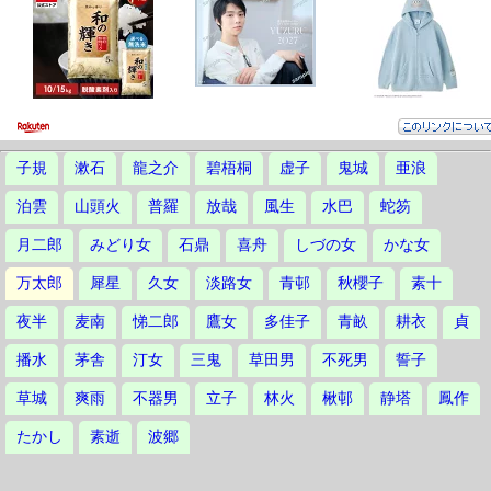
子規
漱石
龍之介
碧梧桐
虚子
鬼城
亜浪
泊雲
山頭火
普羅
放哉
風生
水巴
蛇笏
月二郎
みどり女
石鼎
喜舟
しづの女
かな女
万太郎
犀星
久女
淡路女
青邨
秋櫻子
素十
夜半
麦南
悌二郎
鷹女
多佳子
青畝
耕衣
貞
播水
茅舎
汀女
三鬼
草田男
不死男
誓子
草城
爽雨
不器男
立子
林火
楸邨
静塔
鳳作
たかし
素逝
波郷