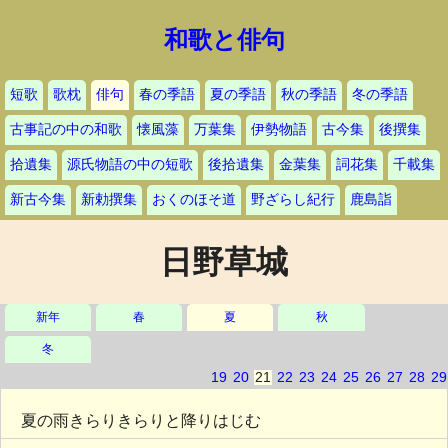
和歌と俳句
短歌
歌枕
俳句
春の季語
夏の季語
秋の季語
冬の季語
古事記の中の和歌
懐風藻
万葉集
伊勢物語
古今集
後撰集
拾遺集
源氏物語の中の短歌
後拾遺集
金葉集
詞花集
千載集
新古今集
新勅撰集
おくのほそ道
野ざらし紀行
鹿島詣
日野草城
新年
春
夏
秋
冬
19
20
21
22
23
24
25
26
27
28
29
夏の雨きらりきらりと降りはじむ