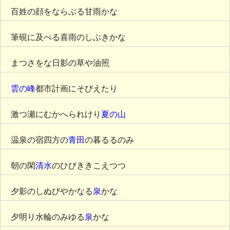
百姓の顔をならぶる甘雨かな
筆硯に及べる喜雨のしぶきかな
まつさをな日影の草や油照
雲の峰
都市計画にそびえたり
激つ瀬にむかへられけり
夏の山
温泉の宿四方の
青田
の暮るるのみ
朝の閑
清水
のひびききこえつつ
夕影のしぬびやかなる
泉
かな
夕明り水輪のみゆる
泉
かな