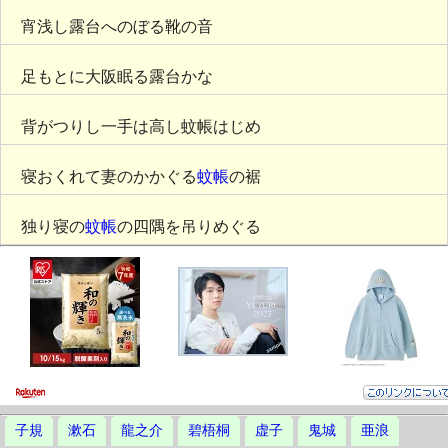
宵浅し露台へのぼる靴の音
足もとに大阪眠る露台かな
背がつりし一手は高し蚊帳はじめ
寝おくれて妻のかかぐる
蚊帳
の裾
独り寝の
蚊帳
の四隅を吊りめぐる
子規
漱石
龍之介
碧梧桐
虚子
鬼城
亜浪