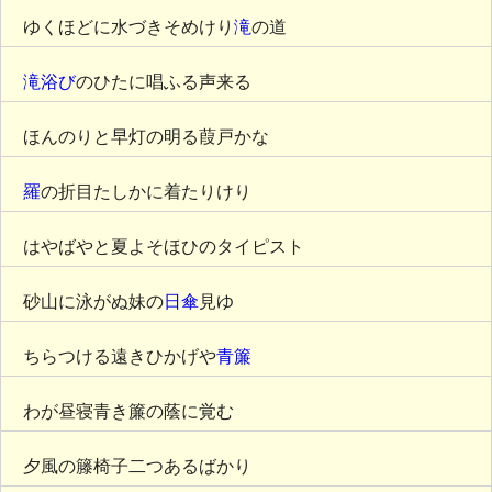
ゆくほどに水づきそめけり
滝
の道
滝浴び
のひたに唱ふる声来る
ほんのりと早灯の明る葭戸かな
羅
の折目たしかに着たりけり
はやばやと夏よそほひのタイピスト
砂山に泳がぬ妹の
日傘
見ゆ
ちらつける遠きひかげや
青簾
わが昼寝青き簾の蔭に覚む
夕風の籐椅子二つあるばかり