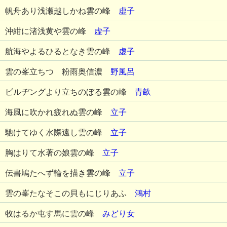
帆舟あり浅瀬越しかね雲の峰
虚子
沖紺に渚浅黄や雲の峰
虚子
航海やよるひるとなき雲の峰
虚子
雲の峯立ちつゝ粉雨奥信濃
野風呂
ビルヂングより立ちのぼる雲の峰
青畝
海風に吹かれ疲れぬ雲の峰
立子
馳けてゆく水際遠し雲の峰
立子
胸はりて水著の娘雲の峰
立子
伝書鳩たへず輪を描き雲の峰
立子
雲の峯たなそこの貝もにじりあふ
鴻村
牧はるか屯す馬に雲の峰
みどり女