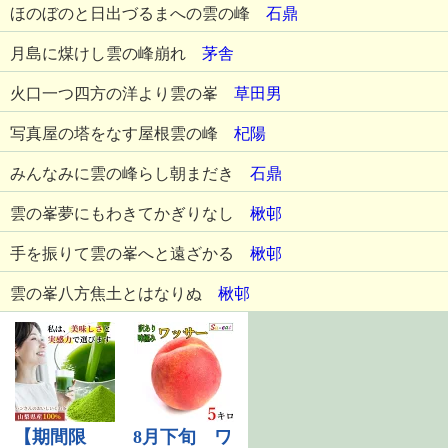
ほのぼのと日出づるまへの雲の峰
石鼎
月島に煤けし雲の峰崩れ
茅舎
火口一つ四方の洋より雲の峯
草田男
写真屋の塔をなす屋根雲の峰
杞陽
みんなみに雲の峰らし朝まだき
石鼎
雲の峯夢にもわきてかぎりなし
楸邨
手を振りて雲の峯へと遠ざかる
楸邨
雲の峯八方焦土とはなりぬ
楸邨