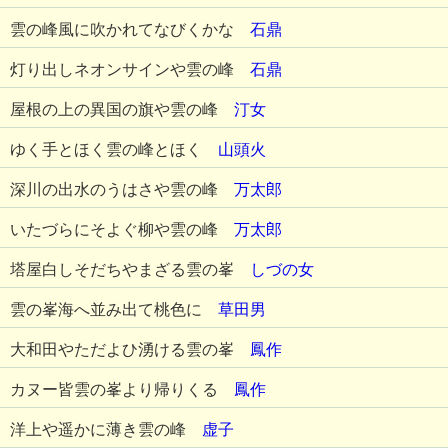
雲の峰風に吹かれてなびくかな
石鼎
灯り出しネオンサインや雲の峰
石鼎
屋根の上の異国の旗や雲の峰
汀女
ゆく手とほく雲の峰とほく
山頭火
深川の出水のうはさや雲の峰
万太郎
いたづらにそよぐ柳や雲の峰
万太郎
塔屋白しそだちやまざる雲の峯
しづの女
雲の峯海へ並み出て桃色に
草田男
大和田やただよひ湧ける雲の峯
鳳作
カヌー皆雲の峯より帰りくる
鳳作
洋上や遥かに薄き雲の峰
虚子