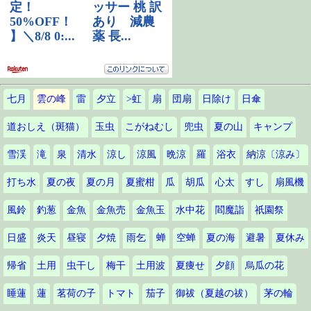
七月
雲の峰
雷
夕立
>虹
扇
団扇
日除け
日傘
道おしえ（斑猫）
玉虫
こがねむし
兜虫
夏の山
キャンプ
雪渓
滝
泉
清水
涼し
涼風
晩涼
羅
浴衣
納涼〔涼み〕
打ち水
夏の夜
夏の月
夏蜜柑
瓜
胡瓜
心太
すし
扇風機
風鈴
釣葱
金魚
金魚売
金魚玉
水中花
閻魔詣
祇園祭
日盛
炎天
昼寝
夕焼
雨乞
蝉
空蝉
夏の海
避暑
夏休み
帰省
土用
虫干し
梅干
土用波
夏痩せ
夕顔
烏瓜の花
睡蓮
蓮
茗荷の子
トマト
茄子
御祓（夏越の祓）
茅の輪