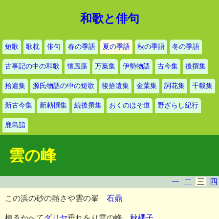
和歌と俳句
短歌
歌枕
俳句
春の季語
夏の季語
秋の季語
冬の季語
古事記の中の和歌
懐風藻
万葉集
伊勢物語
古今集
後撰集
拾遺集
源氏物語の中の短歌
後拾遺集
金葉集
詞花集
千載集
新古今集
新勅撰集
続後撰集
おくのほそ道
野ざらし紀行
鹿島詣
雲の峰
一
二
三
四
この浜の砂の熱さや雲の峯
石鼎
植ゑかへて
ダリヤ
垂れをり雲の峰
秋櫻子