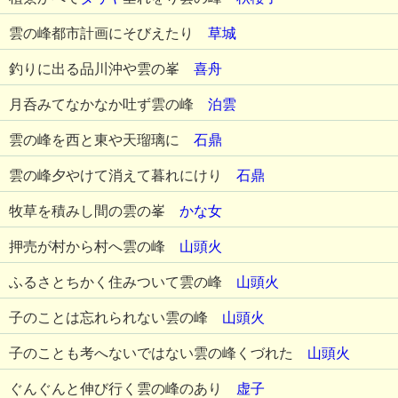
雲の峰都市計画にそびえたり
草城
釣りに出る品川沖や雲の峯
喜舟
月呑みてなかなか吐ず雲の峰
泊雲
雲の峰を西と東や天瑠璃に
石鼎
雲の峰夕やけて消えて暮れにけり
石鼎
牧草を積みし間の雲の峯
かな女
押売が村から村へ雲の峰
山頭火
ふるさとちかく住みついて雲の峰
山頭火
子のことは忘れられない雲の峰
山頭火
子のことも考へないではない雲の峰くづれた
山頭火
ぐんぐんと伸び行く雲の峰のあり
虚子