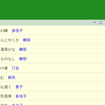
一
二
雲の峰
多佳子
こんにやくか
楸邨
る遺骨かな
楸邨
つものなし
楸邨
雲の峯
汀女
眺む
耕衣
刻も過ぐ
誓子
る乳母車
多佳子