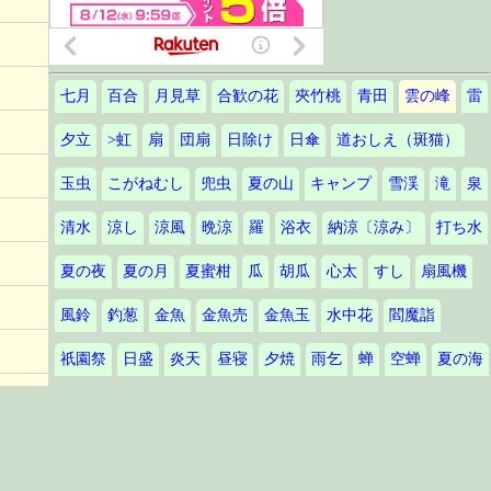
七月
百合
月見草
合歓の花
夾竹桃
青田
雲の峰
雷
夕立
>虹
扇
団扇
日除け
日傘
道おしえ（斑猫）
玉虫
こがねむし
兜虫
夏の山
キャンプ
雪渓
滝
泉
清水
涼し
涼風
晩涼
羅
浴衣
納涼〔涼み〕
打ち水
夏の夜
夏の月
夏蜜柑
瓜
胡瓜
心太
すし
扇風機
風鈴
釣葱
金魚
金魚売
金魚玉
水中花
閻魔詣
祇園祭
日盛
炎天
昼寝
夕焼
雨乞
蝉
空蝉
夏の海
避暑
夏休み
帰省
土用
虫干し
梅干
土用波
夏痩せ
夕顔
烏瓜の花
睡蓮
蓮
茗荷の子
トマト
茄子
御祓（夏越の祓）
茅の輪
ダリア
向日葵
凌霄花