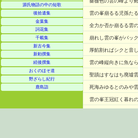
薔薇色の雲の峰より
源氏物語の中の短歌
雲の峯崩るる児孫た
後拾遺集
金葉集
全力か否か崩るる雲
詞花集
崩れし雲の峯がバッ
千載集
新古今集
厚餡割ればシクと音
新勅撰集
雲の峰縦向きに魚な
続後撰集
おくのほそ道
聖蹟はすなはち廃墟
野ざらし紀行
死海みゆるとのみや
鹿島詣
雲の峯王冠紅く暮れ
海によろこびあり雲
老鶯の限る空より雲
赤岳ゆ南なびきに雲