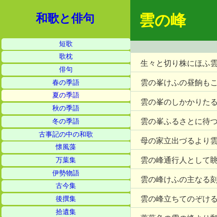
雲の峰
和歌と俳句
短歌
歌枕
生々と切り株にほふ
俳句
雲の峯けふの昼餉も
春の季語
夏の季語
雲の峯のしかかりた
秋の季語
雲の峯ふるさとに待
冬の季語
古事記の中の和歌
母の家立出づるより
懐風藻
雲の峰通行人として
万葉集
伊勢物語
雲の峰けふの主なる
古今集
雲の峰立ちてのぞけ
後撰集
拾遺集