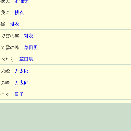
郵便夫
多佳子
る我に
耕衣
の峯
耕衣
クで雲の峯
耕衣
して雲の峰
草田男
らべたり
草田男
雲の峰
万太郎
雲の峰
万太郎
のこる
誓子
の峰うつりをり
林火
の峰
たかし
の峰
たかし