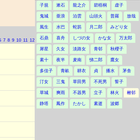
子規
漱石
龍之介
碧梧桐
虚子
鬼城
亜浪
泊雲
山頭火
普羅
放哉
風生
水巴
蛇笏
月二郎
みどり女
石鼎
喜舟
しづの女
かな女
万太郎
6
7
8
9
10
11
12
犀星
久女
淡路女
青邨
秋櫻子
素十
夜半
麦南
悌二郎
鷹女
多佳子
青畝
耕衣
貞
播水
茅舎
汀女
三鬼
草田男
不死男
誓子
草城
爽雨
不器男
立子
林火
楸邨
静塔
鳳作
たかし
素逝
波郷