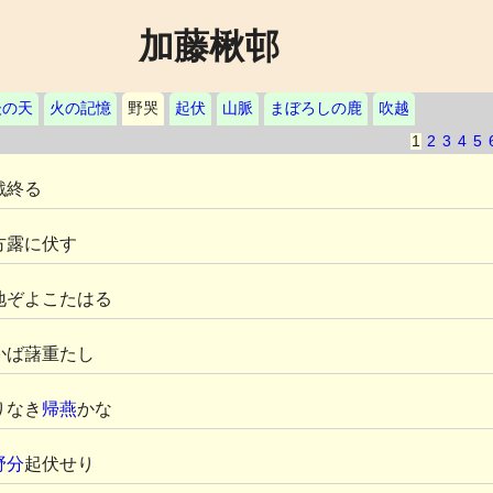
加藤楸邨
後の天
火の記憶
野哭
起伏
山脈
まぼろしの鹿
吹越
1
2
3
4
5
戦終る
方露に伏す
地ぞよこたはる
かば藷重たし
りなき
帰燕
かな
野分
起伏せり