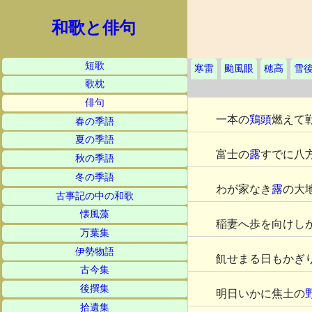
和歌と俳句
短歌
寒雷
颱風眼
穂高
雪
歌枕
俳句
一本の
鶏頭
燃えて
春の季語
夏の季語
富士の
露
すでに八
秋の季語
冬の季語
わが家なき
露
の大
古事記の中の和歌
懐風藻
稲妻へ歩を向けし
万葉集
伊勢物語
飢せまる日もかぎ
古今集
後撰集
明日いかに焦土の
拾遺集