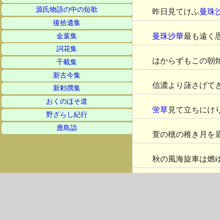
源氏物語の中の短歌
昨日見てけふ
曼珠
後拾遺集
曼珠沙華
最も遠く
金葉集
詞花集
はからずもこの朝
千載集
新古今集
信濃より藷さげて
新勅撰集
おくのほそ道
蛍草
見て立ちにけ
野ざらし紀行
鹿島詣
萱の穂の稚き月を
秋の風海旋車は燃
九十九里の一天曇
蝸牛と
秩父
にをる