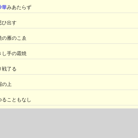
沙華
みあたらず
思ひ出す
焼の雁のこゑ
きし手の霜焼
り戦了る
眉の上
ゆることもなし
り
曼珠沙華
や秋の暮