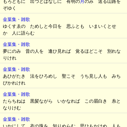
もろともに 出づとはなしに 有明の
月
のみ 送る山路を
ぞゆく
金葉集・雑歌
ゆくすゑの ためしと今日を 思ふとも いまいくとせ
か 人に語らむ
金葉集・雑歌
夢にのみ 昔の人を 逢ひ見れば 覚るほどこそ 別れな
りけれ
金葉集・雑歌
あひがたき 法をひろめし 聖こそ うち見し人も みち
びかれけれ
金葉集・雑歌
たらちねは 黒髪ながら いかなれば この眉白き 糸と
なりけむ
金葉集・雑歌
いかにして 衣の珠を 知りぬらむ 思ひもかけぬ 人も