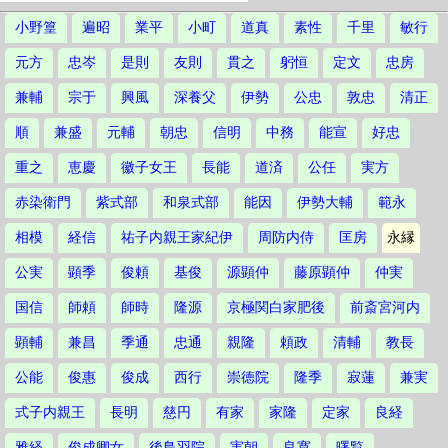
小野篁
遍昭
業平
小町
道真
素性
千里
敏行
元方
忠岑
是則
友則
貫之
躬恒
定文
忠房
兼輔
宗于
興風
深養父
伊勢
公忠
敦忠
清正
順
兼盛
元輔
朝忠
信明
中務
能宣
好忠
重之
恵慶
徽子女王
長能
道済
公任
実方
赤染衛門
紫式部
和泉式部
能因
伊勢大輔
範永
相模
経信
祐子内親王家紀伊
周防内侍
匡房
永縁
公実
顕季
俊頼
基俊
源顕仲
藤原顕仲
仲実
国信
師頼
師時
隆源
京極関白家肥後
前斎宮河内
顕輔
兼昌
季通
忠通
親隆
頼政
清輔
教長
公能
俊惠
俊成
西行
崇徳院
隆季
寂蓮
兼実
式子内親王
長明
慈円
有家
家隆
定家
良経
雅経
俊成卿女
後鳥羽院
実朝
良寛
曙覧