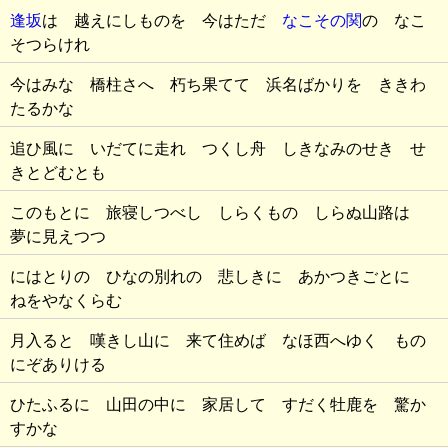
逢坂
は 越えにしものを 今はただ
なこその関
の なこ
そつらけれ
今はみな 橋柱さへ 朽ち果てて 浜名ばかりを ききわ
たるかな
追ひ風に いだてに走れ つくし舟 しきなみのせき せ
きとどむとも
このもとに 旅寝しつべし しらくもの しらぬ山路は
夢に見えつつ
にはとりの ひなの別れの 悲しきに あかつきごとに
ねをやなくらむ
月入ると 嘆きし山に 来て住めば なほ西へゆく もの
にぞありける
ひたふるに 山田の中に 家居して すだく牡鹿を 驚か
すかな