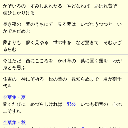
かぞいろの すみしあれたる やどなれば あはれ昔ぞ
恋ひしかりける
長き夜の 夢のうちにて 見る夢は いづれうつつと い
かでさだめむ
夢よりも 儚く見ゆる 世の中を など驚きて そむかざ
るらむ
今はただ 西にこころを かけ草の 葉に置く露を わが
身とぞ思ふ
住吉の 神にぞ祈る 松の葉の 数知らぬまで 君が御千
代を
金葉集・夏
聞くたびに めづらしければ
郭公
いつも初音の 心地
こそすれ
金葉集・秋