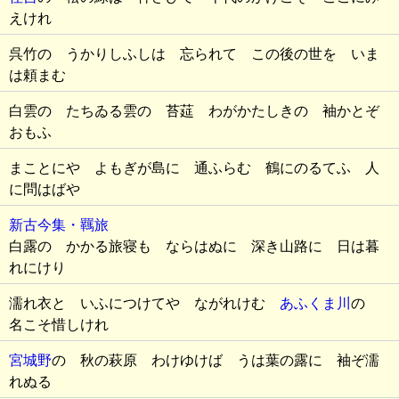
えけれ
呉竹の うかりしふしは 忘られて この後の世を いま
は頼まむ
白雲の たちゐる雲の 苔莚 わがかたしきの 袖かとぞ
おもふ
まことにや よもぎが島に 通ふらむ 鶴にのるてふ 人
に問はばや
新古今集・羈旅
白露の かかる旅寝も ならはぬに 深き山路に 日は暮
れにけり
濡れ衣と いふにつけてや ながれけむ
あふくま川
の
名こそ惜しけれ
宮城野
の 秋の萩原 わけゆけば うは葉の露に 袖ぞ濡
れぬる