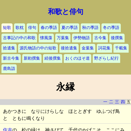
和歌と俳句
短歌
歌枕
俳句
春の季語
夏の季語
秋の季語
冬の季語
古事記の中の和歌
懐風藻
万葉集
伊勢物語
古今集
後撰集
拾遺集
源氏物語の中の短歌
後拾遺集
金葉集
詞花集
千載集
新古今集
新勅撰集
続後撰集
おくのほそ道
野ざらし紀行
鹿島詣
永縁
一
二
三
四
五
あかつきに なりにけらしな ほととぎす ゆふつげ鳥
と ともに鳴くなり
住吉
の 松の緑は 神さびて 千代のかげこそ ここにみ