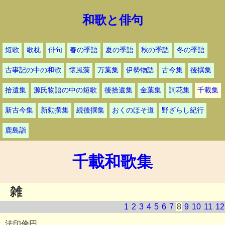
和歌と俳句
短歌
歌枕
俳句
春の季語
夏の季語
秋の季語
冬の季語
古事記の中の和歌
懐風藻
万葉集
伊勢物語
古今集
後撰集
拾遺集
源氏物語の中の短歌
後拾遺集
金葉集
詞花集
千載集
新古今集
新勅撰集
続後撰集
おくのほそ道
野ざらし紀行
鹿島詣
千載和歌集
雑
1
2
3
4
5
6
7
8
9
10
11
12
法印倫円