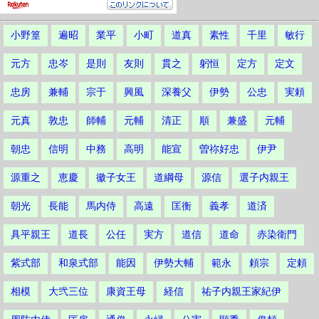
小野篁
遍昭
業平
小町
道真
素性
千里
敏行
元方
忠岑
是則
友則
貫之
躬恒
定方
定文
忠房
兼輔
宗于
興風
深養父
伊勢
公忠
実頼
元真
敦忠
師輔
元輔
清正
順
兼盛
元輔
朝忠
信明
中務
高明
能宣
曽祢好忠
伊尹
源重之
恵慶
徽子女王
道綱母
源信
選子内親王
朝光
長能
馬内侍
高遠
匡衡
義孝
道済
具平親王
道長
公任
実方
道信
道命
赤染衛門
紫式部
和泉式部
能因
伊勢大輔
範永
頼宗
定頼
相模
大弐三位
康資王母
経信
祐子内親王家紀伊