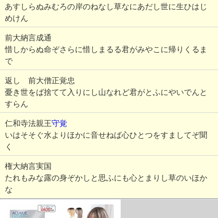
あすしらぬみむろの岸のねなし草なにあだし世に生ひはじ
めけん
前大納言成通
惜しからぬ命ぞさらに惜しまるる君がみやこに帰りくるま
で
返し 前大僧正覚忠
憂き世をば捨てて入りにし山なれど君がとふにやいでんと
すらん
仁和寺法親王
守覚
いはそそぐ水よりほかに音せねば心ひとつをすましてぞ聞
く
権大納言実国
たれもみな露の身ぞかしと思ふにも心とまりし草のいほか
な