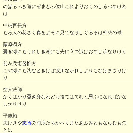
のぼるべき道にぞまどふ位山これよりおくのしるべなけれ
ば
中納言長方
もろ人の花さく春をよそに見てなほしぐるるは椎柴の袖
藤原顕方
憂き瀬にもうれしき瀬にも先に立つ涙はおなじ涙なりけり
前左兵衛督惟方
この瀬にも沈むときけば涙川ながれしよりもなほまさりけ
り
空人法師
かくばかり憂き身なれども捨てはてむと思ふになればかな
しかりけり
平康頼
思ひきや
志賀
の浦浪たちかへりまたあふみともならむもの
とは