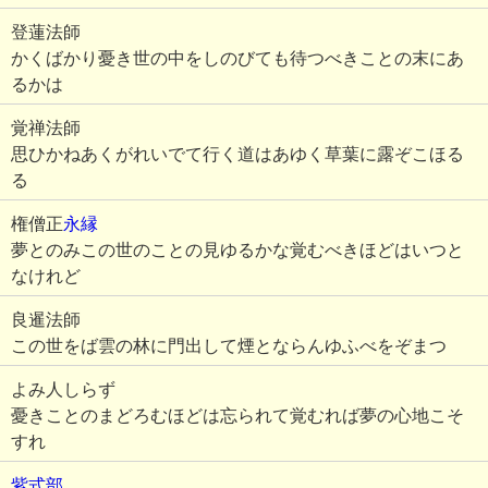
登蓮法師
かくばかり憂き世の中をしのびても待つべきことの末にあ
るかは
覚禅法師
思ひかねあくがれいでて行く道はあゆく草葉に露ぞこほる
る
権僧正
永縁
夢とのみこの世のことの見ゆるかな覚むべきほどはいつと
なけれど
良暹法師
この世をば雲の林に門出して煙とならんゆふべをぞまつ
よみ人しらず
憂きことのまどろむほどは忘られて覚むれば夢の心地こそ
すれ
紫式部