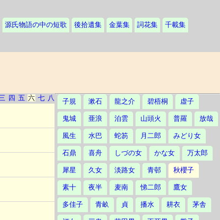
源氏物語の中の短歌
後拾遺集
金葉集
詞花集
千載集
三
四
五
六
七
八
子規
漱石
龍之介
碧梧桐
虚子
鬼城
亜浪
泊雲
山頭火
普羅
放哉
風生
水巴
蛇笏
月二郎
みどり女
石鼎
喜舟
しづの女
かな女
万太郎
犀星
久女
淡路女
青邨
秋櫻子
素十
夜半
麦南
悌二郎
鷹女
多佳子
青畝
貞
播水
耕衣
茅舎