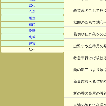
帰心
酔芙蓉のこして拓
玄魚
蓬壺
秋蝉の落ちて池心
旅愁
晩華
葛切や佳き茶をの
殉教
緑雲
虫螫すや立待月の
餘生
救急車行けば坂照
蘭の影二つより添
新豆腐添へる夕餉
杉の香の高尾の護
点滴の除れて夜長