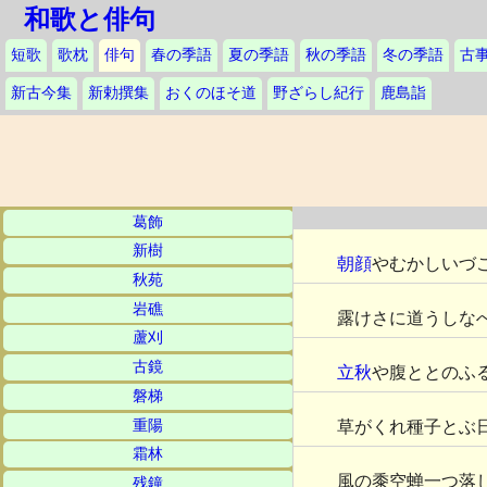
和歌と俳句
短歌
歌枕
俳句
春の季語
夏の季語
秋の季語
冬の季語
古
新古今集
新勅撰集
おくのほそ道
野ざらし紀行
鹿島詣
葛飾
新樹
朝顔
やむかしいづ
秋苑
岩礁
露けさに道うしな
蘆刈
古鏡
立秋
や腹ととのふ
磐梯
重陽
草がくれ種子とぶ
霜林
風の黍空蝉一つ落
残鐘