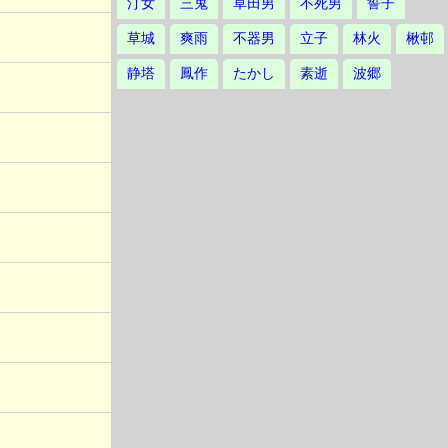
汀女
三鬼
草田男
不死男
誓子
草城
爽雨
不器男
立子
林火
楸邨
静塔
鳳作
たかし
素逝
波郷