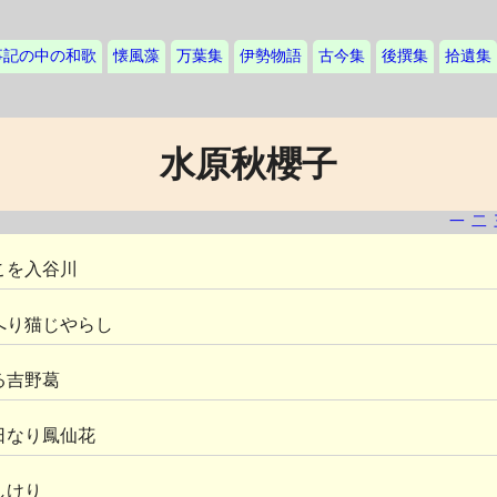
事記の中の和歌
懐風藻
万葉集
伊勢物語
古今集
後撰集
拾遺集
水原秋櫻子
一
二
こを入谷川
へり猫じやらし
る吉野葛
日なり鳳仙花
しけり