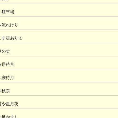
く駐車場
へ流れけり
こす壺ありて
草の丈
る居待月
ふ寝待月
や秋祭
符や星月夜
の足やすし