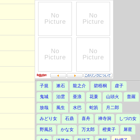
子規
漱石
龍之介
碧梧桐
虚子
鬼城
泊雲
亜浪
花蓑
山頭火
普羅
放哉
風生
水巴
蛇笏
月二郎
みどり女
石鼎
喜舟
禅寺洞
しづの女
野風呂
かな女
万太郎
橙黄子
犀星