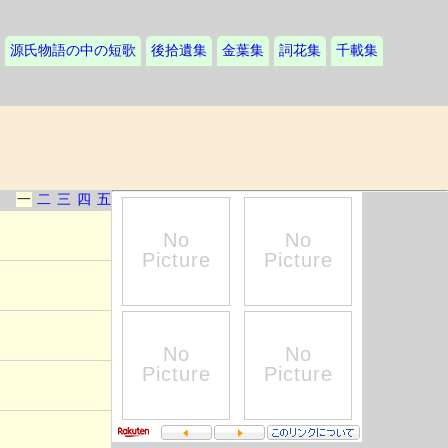
源氏物語の中の短歌
後拾遺集
金葉集
詞花集
千載集
一
二
三
四
五