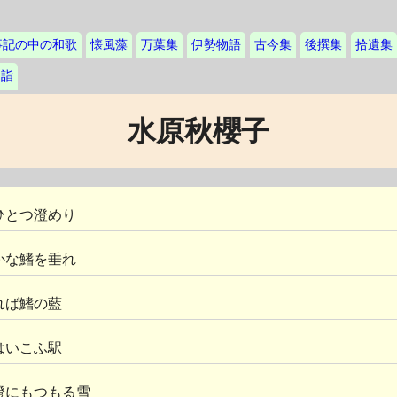
事記の中の和歌
懐風藻
万葉集
伊勢物語
古今集
後撰集
拾遺集
島詣
水原秋櫻子
ひとつ澄めり
かな鰭を垂れ
れば鰭の藍
はいこふ駅
燈にもつもる雪