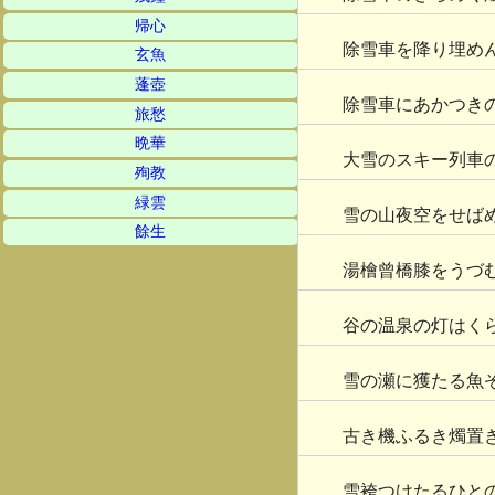
帰心
除雪車を降り埋め
玄魚
蓬壺
除雪車にあかつき
旅愁
晩華
大雪のスキー列車
殉教
緑雲
雪の山夜空をせば
餘生
湯檜曾橋膝をうづ
谷の温泉の灯はく
雪の瀬に獲たる魚
古き機ふるき燭置
雪袴つけたるひと