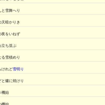
んと雪舞へり
の天暗かりき
の夜をいねず
め立ち並ぶ
むる雪積めり
らけれど
雪明り
ぞと爐に焼けり
き機始
の機始