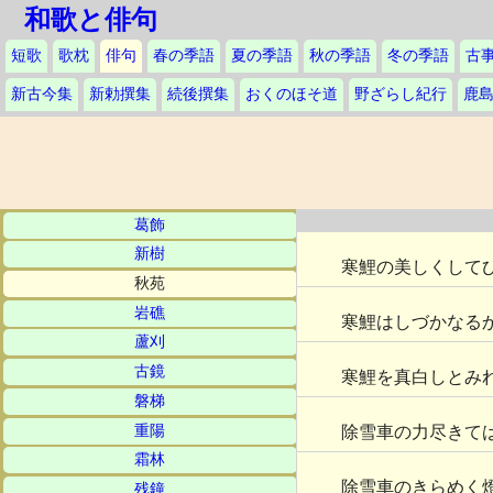
和歌と俳句
短歌
歌枕
俳句
春の季語
夏の季語
秋の季語
冬の季語
古
新古今集
新勅撰集
続後撰集
おくのほそ道
野ざらし紀行
鹿
葛飾
新樹
寒鯉の美しくして
秋苑
岩礁
寒鯉はしづかなる
蘆刈
古鏡
寒鯉を真白しとみ
磐梯
重陽
除雪車の力尽きて
霜林
除雪車のきらめく
残鐘