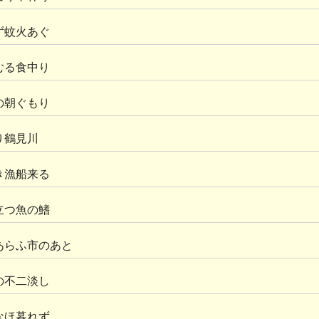
ず蚊火あぐ
むる食中り
の朝ぐもり
り鶴見川
き漁船来る
立つ魚の鰭
あらふ市のあと
の不二淡し
なほ暮れず