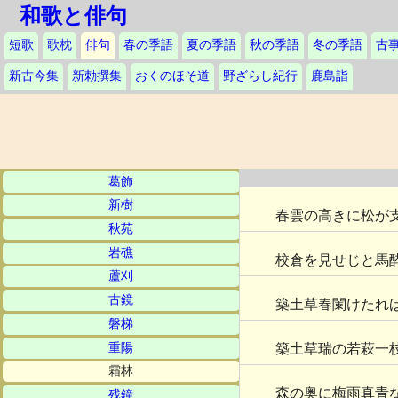
和歌と俳句
短歌
歌枕
俳句
春の季語
夏の季語
秋の季語
冬の季語
古
新古今集
新勅撰集
おくのほそ道
野ざらし紀行
鹿島詣
葛飾
新樹
春雲の高きに松が
秋苑
岩礁
校倉を見せじと馬
蘆刈
古鏡
築土草春闌けたれ
磐梯
重陽
築土草瑞の若萩一
霜林
森の奥に梅雨真青
残鐘