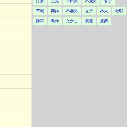
汀女
三鬼
草田男
不死男
誓子
草城
爽雨
不器男
立子
林火
楸邨
静塔
鳳作
たかし
素逝
波郷