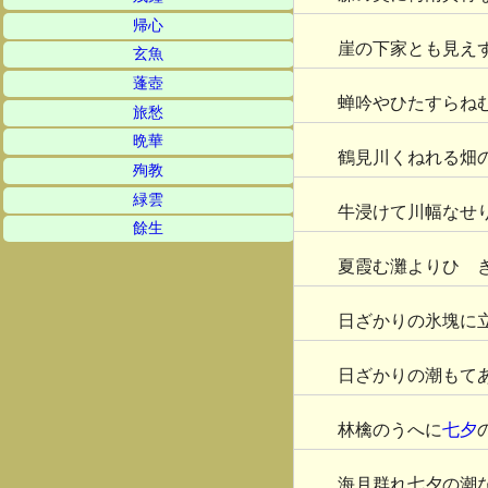
帰心
崖の下家とも見え
玄魚
蓬壺
蝉吟やひたすらね
旅愁
晩華
鶴見川くねれる畑
殉教
緑雲
牛浸けて川幅なせ
餘生
夏霞む灘よりひゞ
日ざかりの氷塊に
日ざかりの潮もて
林檎のうへに
七夕
海月群れ七夕の潮