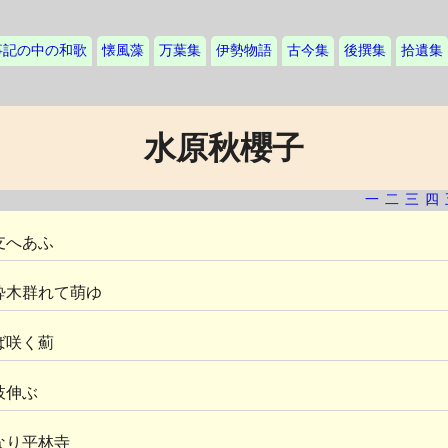
事記の中の和歌
懐風藻
万葉集
伊勢物語
古今集
後撰集
拾遺集
水原秋櫻子
一
二
三
四
支へあふ
酔木群れて萌ゆ
ば咲く薊
枝伸ぶ
なり平林寺