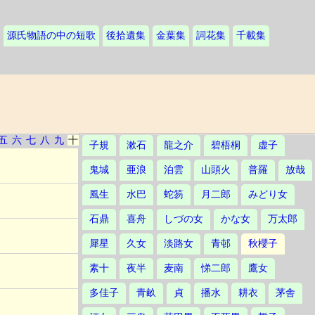
源氏物語の中の短歌
後拾遺集
金葉集
詞花集
千載集
五
六
七
八
九
十
子規
漱石
龍之介
碧梧桐
虚子
鬼城
亜浪
泊雲
山頭火
普羅
放哉
風生
水巴
蛇笏
月二郎
みどり女
石鼎
喜舟
しづの女
かな女
万太郎
犀星
久女
淡路女
青邨
秋櫻子
素十
夜半
麦南
悌二郎
鷹女
多佳子
青畝
貞
播水
耕衣
茅舎