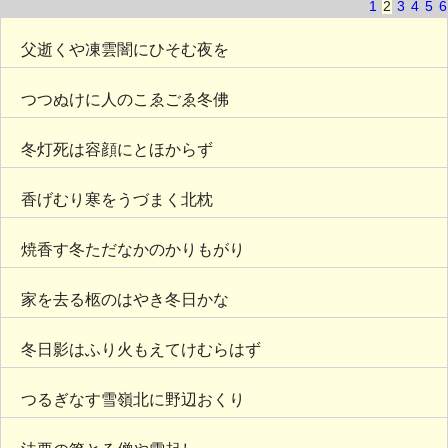
1
2
3
4
5
6
父逝くや凍雲闇にひそむ夜を
つつぬけに人のこゑごゑ冬佛
冬灯死は容顔にとほからず
香げむり寒をうづまく北枕
焼香す冬ただなかのかりもがり
家を去る柩のはやき冬日かな
冬日影はふり火もえてけむらはず
つるぎなす雪嶺北に野辺おくり