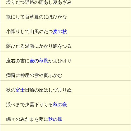
埃りだつ野路の雨あし夏あざみ
籠にして百草夏のにほひかな
小降りして山風のたつ
麦の秋
蕗ひたる渦瀬にかかり鮠をつる
座右の書に
麦の秋風
かよひけり
病窗に神座の雲や夏ふかむ
秋の
富士
日輪の座はしづまりぬ
渓べまで夕雲下りくる
秋の嶽
嶋々のみたまを夢に
秋の風