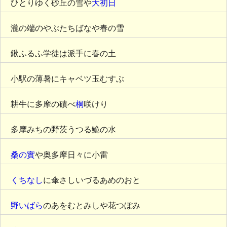
ひとりゆく砂丘の雪や
大初日
瀧の端のやぶたちばなや春の雪
鍬ふるふ学徒は派手に春の土
小駅の薄暑にキャベツ玉むすぶ
耕牛に多摩の磧べ
桐
咲けり
多摩みちの野茨うつる鮠の水
桑の實
や奥多摩日々に小雷
くちなし
に傘さしいづるあめのおと
野いばら
のあをむとみしや花つぼみ