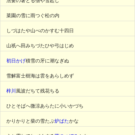
法要の箸とる僧や雪起し
菜園の雪に雨つぐ松の内
しづはたや山べのかすむ十四日
山祇へ田みちづたひや弓はじめ
初日かげ
積雪の牙に潮なぎぬ
雪解富士樹海は雲をあらしめず
梓川
風波だちて残花ちる
ひとそばへ微涼あらたに小いかづち
かりかりと柴の雪たぶ
炉ばた
かな