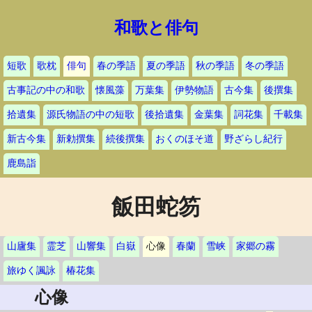
和歌と俳句
短歌
歌枕
俳句
春の季語
夏の季語
秋の季語
冬の季語
古事記の中の和歌
懐風藻
万葉集
伊勢物語
古今集
後撰集
拾遺集
源氏物語の中の短歌
後拾遺集
金葉集
詞花集
千載集
新古今集
新勅撰集
続後撰集
おくのほそ道
野ざらし紀行
鹿島詣
飯田蛇笏
山廬集
霊芝
山響集
白嶽
心像
春蘭
雪峡
家郷の霧
旅ゆく諷詠
椿花集
心像