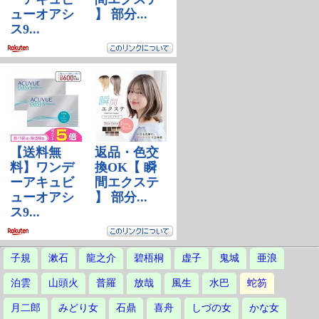
子規
漱石
龍之介
碧梧桐
虚子
鬼城
亜浪
泊雲
山頭火
普羅
放哉
風生
水巴
蛇笏
月二郎
みどり女
石鼎
喜舟
しづの女
かな女