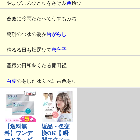
やまびこのひとりをさそふ
栗
拾ひ
苔庭に冷雨たたへてうすもみぢ
萬斛のつゆの朝夕
唐がらし
晴るる日も畑霑ひて
唐辛子
豊穣の日和をくだる棚田径
白菊
のあしたゆふべに古色あり