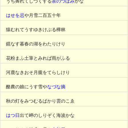
うち霽れてしづくする
茶のつぼみ
かな
はせを忌
や月雪二百五十年
猿むれてうすゆきけぶる樺林
鏡なす暮春の湖をわたりけり
花粉まふ土筆とみれば雨がふる
河鹿なきおそ月朧をてらしけり
酪農の娘にうす雪や
なづな摘
秋の灯をみつむるばかり雲のこゑ
はつ日
出て岬のしりぞく海波かな