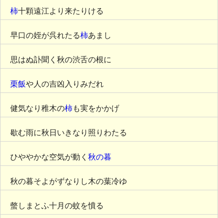
柿
十顆遠江より来たりける
早口の姪が呉れたる
柿
あまし
思はぬ訃聞く秋の渋舌の根に
栗飯
や人の吉凶入りみだれ
健気なり稚木の
柿
も実をかかげ
歇む雨に秋日いきなり照りわたる
ひややかな空気が動く
秋の暮
秋の暮そよがずなりし木の葉冷ゆ
螫しまとふ十月の蚊を憤る