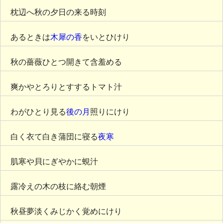
枕辺へ秋の夕日の来る時刻
あるときは
木犀の香
をいとひけり
秋の薔薇ひとつ開きて含羞める
爽かやとろりとすするトマト汁
わがひとり見る
後の月
照りにけり
白く衣て白き蒲団に寝る
夜寒
肌寒や貝にぎやかに蜆汁
露冷えの木の枝に絡む朝煙
秋昼夢淡くみじかく覚めにけり