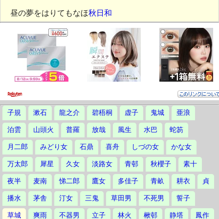
昼の夢をはりてもなほ
秋日和
子規
漱石
龍之介
碧梧桐
虚子
鬼城
亜浪
泊雲
山頭火
普羅
放哉
風生
水巴
蛇笏
月二郎
みどり女
石鼎
喜舟
しづの女
かな女
万太郎
犀星
久女
淡路女
青邨
秋櫻子
素十
夜半
麦南
悌二郎
鷹女
多佳子
青畝
耕衣
貞
播水
茅舎
汀女
三鬼
草田男
不死男
誓子
草城
爽雨
不器男
立子
林火
楸邨
静塔
鳳作