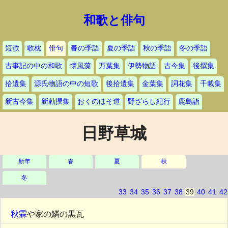
和歌と俳句
短歌
歌枕
俳句
春の季語
夏の季語
秋の季語
冬の季語
古事記の中の和歌
懐風藻
万葉集
伊勢物語
古今集
後撰集
拾遺集
源氏物語の中の短歌
後拾遺集
金葉集
詞花集
千載集
新古今集
新勅撰集
おくのほそ道
野ざらし紀行
鹿島詣
日野草城
新年
春
夏
秋
冬
33
34
35
36
37
38
39
40
41
42
秋霖
や家の鱗の黒瓦